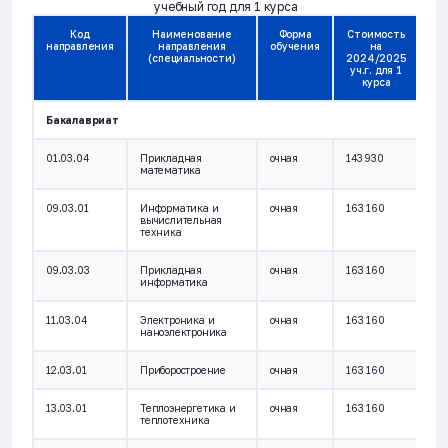
учебный год для 1 курса
Код
Наименование
Форма
Стоимость
направления
направления
обучения
на
(специальности)
2024/2025
уч.г. для 1
курса
Бакалавриат
01.03.04
Прикладная
очная
143 930
математика
09.03.01
Информатика и
очная
163 160
вычислительная
техника
09.03.03
Прикладная
очная
163 160
информатика
11.03.04
Электроника и
очная
163 160
наноэлектроника
12.03.01
Приборостроение
очная
163 160
13.03.01
Теплоэнергетика и
очная
163 160
теплотехника