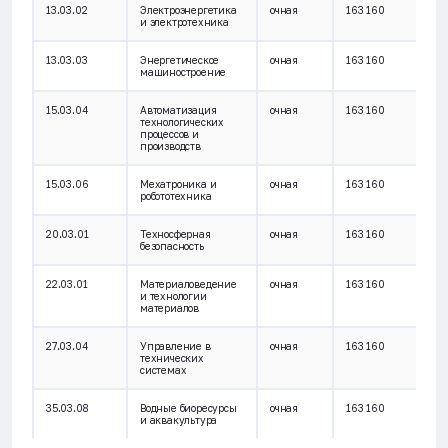
13.03.02
Электроэнергетика
очная
163 160
и электротехника
13.03.03
Энергетическое
очная
163 160
машиностроение
15.03.04
Автоматизация
очная
163 160
технологических
процессов и
производств
15.03.06
Мехатроника и
очная
163 160
робототехника
20.03.01
Техносферная
очная
163 160
безопасность
22.03.01
Материаловедение
очная
163 160
и технологии
материалов
27.03.04
Управление в
очная
163 160
технических
системах
35.03.08
Водные биоресурсы
очная
163 160
и аквакультура