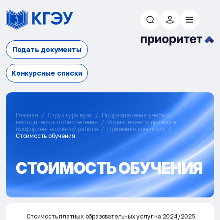
Подать документы
Конкурсные списки
Главная
Структура вуза
Подразделения учебно-
методического обеспечения
Управление по приему и
профориентационной работе
Приемная комиссия
Стоимость обучения
СТОИМОСТЬ ОБУЧЕНИЯ
Стоимость платных образовательных услуг на 2024/2025