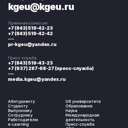
kgeu@kgeu.ru
01.06.01
Математика и
заочная
27 450
механика
03.06.01
Физика и
заочная
27 450
Приемная комиссия
астрономия
+7 (843) 519-42-23
+7 (843) 519-42-42
08.06.01
Техника и
заочная
27 450
---
технологии
строительства
pr-kgeu@yandex.ru
09.06.01
Информатика и
заочная
27 450
Пресс-служба
вычислительная
техника
+7 (843) 519-43-23
+7 (937) 287-68-27 (пресс-служба)
12.06.01
Фотоника,
заочная
27 450
---
приборостроение,
media.kgeu@yandex.ru
оптические и
биотехнические
системы и
технологии
13.06.01
Электро- и
заочная
27 450
Абитуриенту
Об университете
теплотехника
Студенту
Образование
Выпускнику
Наука
15.06.01
Машиностроение
заочная
27 450
Сотруднику
Международная
Работодателю
деятельность
e-Learning
Пресс-служба
19.06.01
Промышленная
заочная
27 450