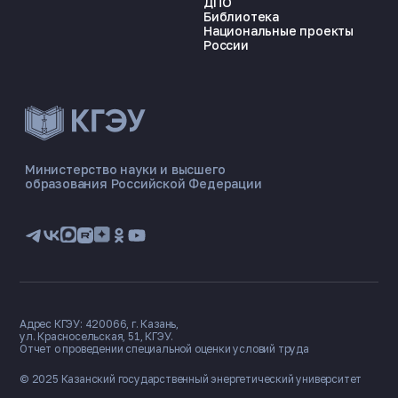
ДПО
экология и
биотехнологии
Библиотека
Национальные проекты
России
ЭНЕРГОКОД — ПОМОЩНИК КГЭУ
ONLINE ·
Министерство науки и высшего
образования Российской Федерации
🎓 Институты
📋 Приёмная комиссия
🏠 Общежитие
🧮 Баллы и направления
Адрес КГЭУ: 420066, г. Казань,
ул. Красносельская, 51, КГЭУ.
Отчет о проведении специальной оценки условий труда
© 2025 Казанский государственный
энергетический университет