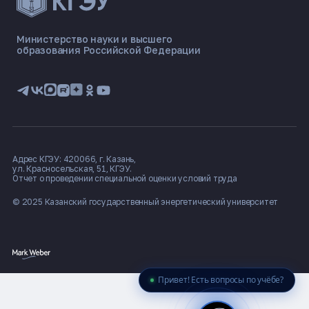
ЭНЕРГОКОД — ПОМОЩНИК КГЭУ
Министерство науки и высшего
ONLINE ·
образования Российской Федерации
🎓 Институты
📋 Приёмная комиссия
🏠 Общежитие
🧮 Баллы и направления
Адрес КГЭУ: 420066, г. Казань,
ул. Красносельская, 51, КГЭУ.
Отчет о проведении специальной оценки условий труда
© 2025 Казанский государственный
энергетический университет
Привет! Есть вопросы по учёбе?