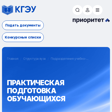
Подать документы
Конкурсные списки
Главная
Структура вуза
Подразделения учебно-
методического обеспечения
Управление по приему и
профориентационной работе
Отдел практики и целевого
обучения
Практическая подготовка обучающихся
ПРАКТИЧЕСКАЯ
ПОДГОТОВКА
ОБУЧАЮЩИХСЯ