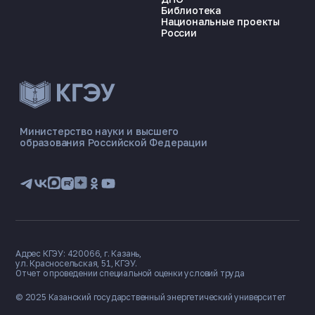
Библиотека
Национальные проекты
России
ЭНЕРГОКОД — ПОМОЩНИК КГЭУ
ONLINE ·
Министерство науки и высшего
образования Российской Федерации
🎓 Институты
📋 Приёмная комиссия
🏠 Общежитие
🧮 Баллы и направления
Адрес КГЭУ: 420066, г. Казань,
ул. Красносельская, 51, КГЭУ.
Отчет о проведении специальной оценки условий труда
© 2025 Казанский государственный
энергетический университет