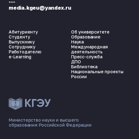
---
media.kgeu@yandex.ru
Абитуриенту
Об университете
Студенту
Образование
Выпускнику
Наука
Сотруднику
Международная
Работодателю
деятельность
e-Learning
Пресс-служба
ДПО
Библиотека
Национальные проекты
России
ЭНЕРГОКОД — ПОМОЩНИК КГЭУ
ONLINE ·
Министерство науки и высшего
образования Российской Федерации
🎓 Институты
📋 Приёмная комиссия