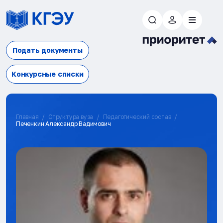
Подать документы
Конкурсные списки
Главная
Структура вуза
Педагогический состав
Печенкин Александр Вадимович