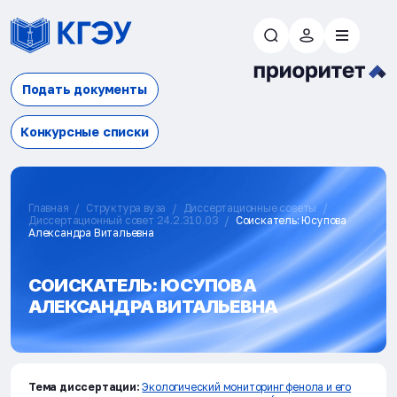
Подать документы
Конкурсные списки
Главная
Структура вуза
Диссертационные советы
Диссертационный совет 24.2.310.03
Соискатель: Юсупова
Александра Витальевна
СОИСКАТЕЛЬ: ЮСУПОВА
АЛЕКСАНДРА ВИТАЛЬЕВНА
Тема диссертации:
Экологический мониторинг фенола и его