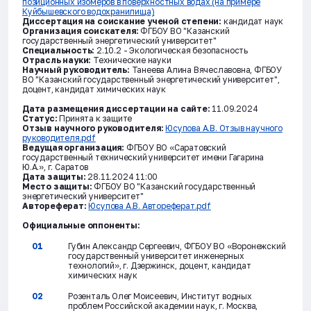
позиционных изомеров в поверхностных водах (на примере
Куйбышевского водохранилища)
Диссертация на соискание ученой степени:
кандидат наук
Организация соискателя:
ФГБОУ ВО "Казанский
государственный энергетический университет"
Специальность:
2.10.2 - Экологическая безопасность
Отрасль науки:
Технические науки
Научный руководитель:
Танеева Алина Вячеславовна, ФГБОУ
ВО "Казанский государственный энергетический университет",
доцент, кандидат химических наук
Дата размещения диссертации на сайте:
11.09.2024
Статус:
Принята к защите
Отзыв научного руководителя:
Юсупова А.В. Отзыв научного
руководителя.pdf
Ведущая организация:
ФГБОУ ВО «Саратовский
государственный технический университет имени Гагарина
Ю.А.», г. Саратов
Дата защиты:
28.11.2024 11:00
Место защиты:
ФГБОУ ВО "Казанский государственный
энергетический университет"
Автореферат:
Юсупова А.В. Автореферат.pdf
Официальные оппоненты:
Губин Александр Сергеевич, ФГБОУ ВО «Воронежский
государственный университет инженерных
технологий», г. Дзержинск, доцент, кандидат
химических наук
Розенталь Олег Моисеевич, Институт водных
проблем Российской академии наук, г. Москва,