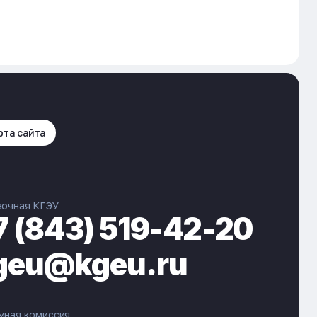
рта сайта
вочная КГЭУ
7 (843) 519-42-20
geu@kgeu.ru
мная комиссия