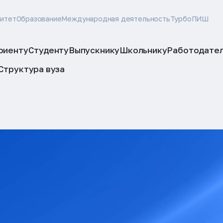
ситет
Образование
Международная деятельность
ТурбоПИШ
риенту
Студенту
Выпускнику
Школьнику
Работодате
Структура вуза