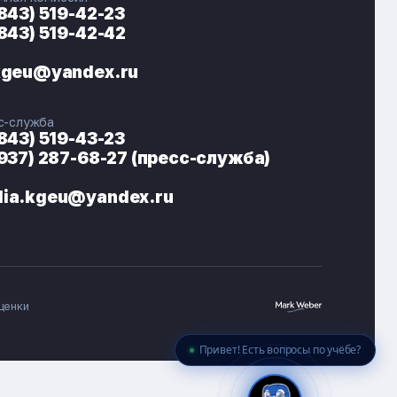
(843) 519-42-23
(843) 519-42-42
ЭНЕРГОКОД — ПОМОЩНИК КГЭУ
ONLINE ·
kgeu@yandex.ru
🎓 Институты
📋 Приёмная комиссия
с-служба
🏠 Общежитие
🧮 Баллы и направления
(843) 519-43-23
(937) 287-68-27 (пресс-служба)
ia.kgeu@yandex.ru
ценки
Привет! Есть вопросы по учёбе?