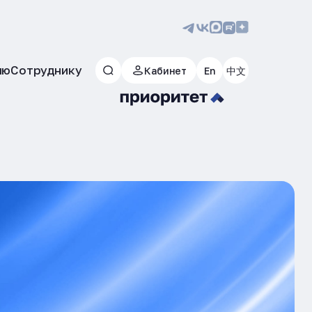
лю
Сотруднику
Кабинет
En
中文