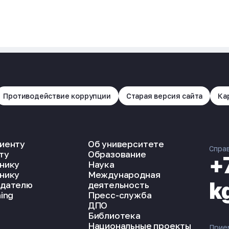
Противодействие коррупции
Старая версия сайта
Ка
иенту
Об университете
Спра
ту
Образование
+
нику
Наука
нику
Международная
k
дателю
деятельность
ing
Пресс-служба
ДПО
Библиотека
Национальные проекты
Прие