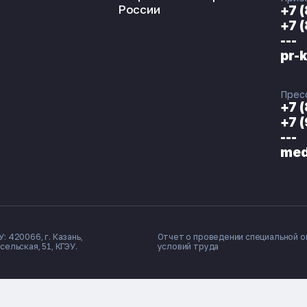
России
+7 
+7 
---
pr-
Прес
+7 
+7 
---
med
: 420066, г. Казань,
Отчет о проведении специальной о
сельская, 51, КГЭУ.
условий труда