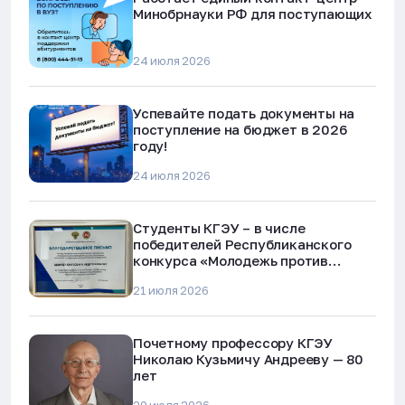
Минобрнауки РФ для поступающих
24 июля 2026
Успевайте подать документы на
поступление на бюджет в 2026
году!
24 июля 2026
Студенты КГЭУ – в числе
победителей Республиканского
конкурса «Молодежь против
наркотиков и телефонного
21 июля 2026
мошенничества»
Почетному профессору КГЭУ
Николаю Кузьмичу Андрееву — 80
лет