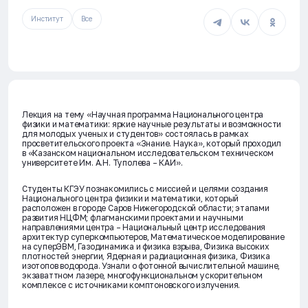
Институт
Все
Лекция на тему «Научная программа Национального центра
физики и математики: яркие научные результаты и возможности
для молодых ученых и студентов» состоялась в рамках
просветительского проекта «Знание. Наука», который проходил
в «Казанском национальном исследовательском техническом
университете Им. А.Н. Туполева – КАИ».
Студенты КГЭУ познакомились с миссией и целями создания
Национального центра физики и математики, который
расположен в городе Саров Нижегородской области; этапами
развития НЦФМ; флагманскими проектами и научными
направлениями центра – Национальный центр исследования
архитектур суперкомпьютеров, Математическое моделирование
на суперЭВМ, Газодинамика и физика взрыва, Физика высоких
плотностей энергии, Ядерная и радиационная физика, Физика
изотопов водорода. Узнали о фотонной вычислительной машине,
экзаваттном лазере, многофункциональном ускорительном
комплексе с источниками комптоновского излучения.