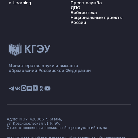
e-Learning
Пресс-служба
ДПО
Библиотека
Национальные проекты
России
ЭНЕРГОКОД — ПОМОЩНИК КГЭУ
ONLINE ·
Министерство науки и высшего
образования Российской Федерации
🎓 Институты
📋 Приёмная комиссия
🏠 Общежитие
🧮 Баллы и направления
Адрес КГЭУ: 420066, г. Казань,
ул. Красносельская, 51, КГЭУ.
Отчет о проведении специальной оценки условий труда