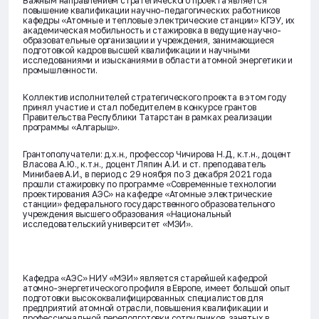
Важным направлением стратегического проекта является
повышение квалификации научно-педагогических работников
кафедры «Атомные и тепловые электрические станции» КГЭУ, их
академическая мобильность и стажировка в ведущие научно-
образовательные организации и учреждения, занимающиеся
подготовкой кадров высшей квалификации и научными
исследованиями и изысканиями в области атомной энергетики и
промышленности.
Коллектив исполнителей стратегического проекта в этом году
принял участие и стал победителем в конкурсе грантов
Правительства Республики Татарстан в рамках реализации
программы «Алгарыш».
Грантополучатели: д.х.н., профессор Чичирова Н.Д., к.т.н., доцент
Власова А.Ю., к.т.н., доцент Ляпин А.И. и ст. преподаватель
Минибаев А.И., в период с 29 ноября по 3 декабря 2021 года
прошли стажировку по программе «Современные технологии
проектирования АЭС» на кафедре «Атомные электрические
станции» федерального государственного образовательного
учреждения высшего образования «Национальный
исследовательский университет «МЭИ».
Кафедра «АЭС» НИУ «МЭИ» является старейшей кафедрой
атомно-энергетического профиля в Европе, имеет большой опыт
подготовки высококвалифицированных специалистов для
предприятий атомной отрасли, повышения квалификации и
профессиональной переподготовки сотрудников, занятых в