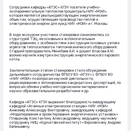
Сотрудники кафедры «АТЭС» КГЭУ посетили учебно-
экспериментальную теплоэлектроцентраль НИУ «МЭИ»,
которая является реальнодействующим энергетическим
объектом, осуществляющим производство теплой и
электрической энергии для нужд НИУ «МЭИ» и г. Москвы.
В ходе экскурсии участники стажировки ознакомились со
структурой ТЭЦ, ее основным и вспомогательным
оборудованием, с особенностями конструкции основных узлов и
агрегатов теплосилового и тепломеханического оборудования.
Старший преподаватель Минибаев А.И. и доцент Власова А.Ю.
воочию изучили изнутри конструкцию энергетического парового
котла.
Заключительным этапом стажировки стало обсуждение
дальнейшего сотрудничества ФГБОУ ВО «КГЭУ» с ФГБОУ ВО
«НИУ «МЭИ» по вопросам научной деятельности,
рецензированию и оппонированию кандидатских диссертаций, по
вопросам обмена учебно-методическими материалами и
научно-образовательными разработками и др.
Кафедра «АТЭС» КГЭУ выражает благодарность заведующему
кафедрой «Атомные электрические станции» НИУ «МЭИ»
Аникееву Александру Викторовичу, заведующему кафедрой
«Моделирования и проектирования энергетических установок»
Плешанову Константину Александровичу, ведущему научному
сотруднику НИЦ «Курчатовский институт» Верховскому Андрею
Евгеньевичу.