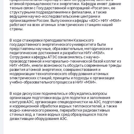
атомной промышленности и энергетики. Кафедра имеет давние
тесные связи с Государственной корпорацией «Росатом», ее
структурными подразделениями и филиалами, а также
ведущими научно-исследовательскими центрами и
организациями России. Выпускники кафедры «АЭС» НИУ «МЭИ»
работают на всех атомных электрических станциях нашей
страны.
В ходе стажировки преподавателям Казанского
государственного энергетического университета были
представлены научные, образовательные, методические и
педагогические достижения и разработки НИУ «МЭИ».
Сотрудники кафедры АТЭС ознакомились с научно-
производственной и материально-технической базой коллег из
НИУ «МЭИ», имели возможность обсудить современные тренды
развития атомной энергетики, совершенствования и
модернизации технологического оборудования атомных
электрических станций, принципы и подходы к организации
учебно-образовательного процесса в НИУ «МЭИ».
В ходе дискуссии поднимались и обсуждались вопросы
организации подготовки воды для подпитки и заполнения
контуров АЭС, организации спецводоочистки на АЭС, подготовки
и коррекционной обработки водных теплоносителей, а также
водно-химического режима, переработки радиоактивных
сточных вод, а также водных сред образующихся после
дезактивации оборудования АЭС.