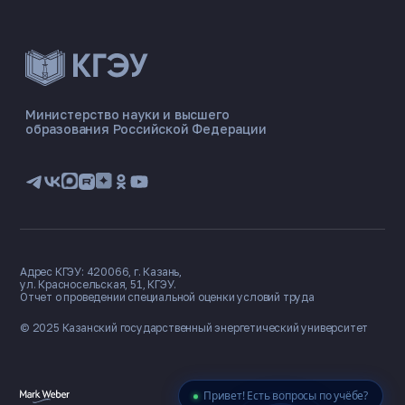
ЭНЕРГОКОД — ПОМОЩНИК КГЭУ
ONLINE ·
Министерство науки и высшего
образования Российской Федерации
🎓 Институты
📋 Приёмная комиссия
🏠 Общежитие
🧮 Баллы и направления
Адрес КГЭУ: 420066, г. Казань,
ул. Красносельская, 51, КГЭУ.
Отчет о проведении специальной оценки условий труда
© 2025 Казанский государственный
энергетический университет
Привет! Есть вопросы по учёбе?