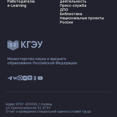
Работодателю
деятельность
e-Learning
Пресс-служба
ДПО
Библиотека
Национальные проекты
России
ЭНЕРГОКОД — ПОМОЩНИК КГЭУ
ONLINE ·
Министерство науки и высшего
образования Российской Федерации
🎓 Институты
📋 Приёмная комиссия
🏠 Общежитие
🧮 Баллы и направления
Адрес КГЭУ: 420066, г. Казань,
ул. Красносельская, 51, КГЭУ.
Отчет о проведении специальной оценки условий труда