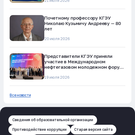
21 июля 2026
мошенничества»
Почетному профессору КГЭУ
Николаю Кузьмичу Андрееву — 80
лет
20 июля 2026
Представители КГЭУ приняли
участие в Международном
нефтегазовом молодежном форуме
в Альметьевске
19 июля 2026
Все новости
Сведения об образовательной организации
Противодействие коррупции
Старая версия сайта