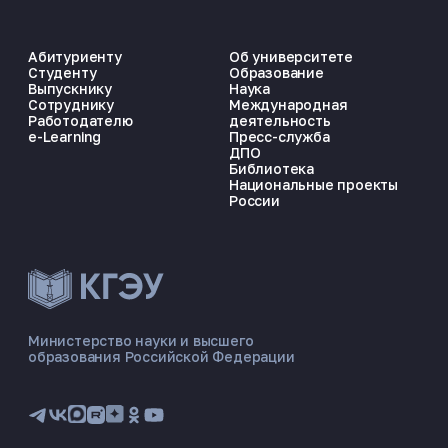
Абитуриенту
Об университете
Студенту
Образование
Выпускнику
Наука
Сотруднику
Международная
Работодателю
деятельность
e-Learning
Пресс-служба
ДПО
Библиотека
Национальные проекты
России
ЭНЕРГОКОД — ПОМОЩНИК КГЭУ
ONLINE ·
Министерство науки и высшего
образования Российской Федерации
🎓 Институты
📋 Приёмная комиссия
🏠 Общежитие
🧮 Баллы и направления