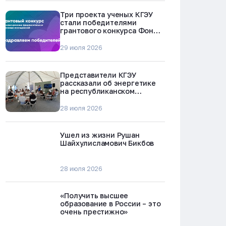
Три проекта ученых КГЭУ
стали победителями
грантового конкурса Фонда
науки и технологий
Республики Татарстан
29 июля 2026
Представители КГЭУ
рассказали об энергетике
на республиканском
молодежном форуме
«Профессии будущего»
28 июля 2026
Ушел из жизни Рушан
Шайхулисламович Бикбов
28 июля 2026
«Получить высшее
образование в России – это
очень престижно»