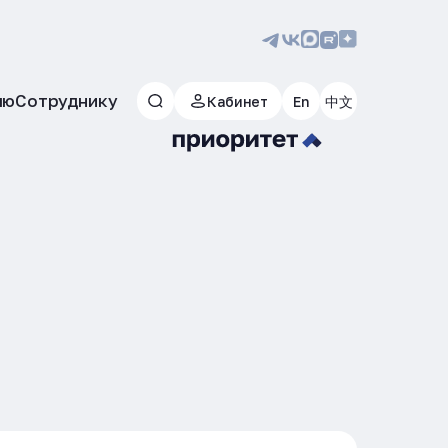
лю
Сотруднику
Кабинет
En
中文