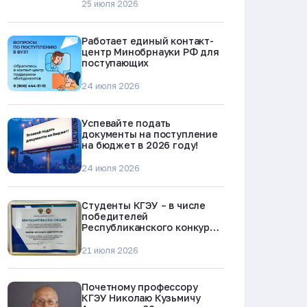
25 июля 2026
Работает единый контакт-
центр Минобрнауки РФ для
поступающих
24 июля 2026
Успевайте подать
документы на поступление
на бюджет в 2026 году!
24 июля 2026
Студенты КГЭУ – в числе
победителей
Республиканского конкурса
«Молодежь против
наркотиков и телефонного
21 июля 2026
мошенничества»
Почетному профессору
КГЭУ Николаю Кузьмичу