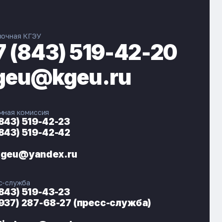
вочная КГЭУ
7 (843) 519-42-20
geu@kgeu.ru
мная комиссия
(843) 519-42-23
(843) 519-42-42
ЭНЕРГОКОД — ПОМОЩНИК КГЭУ
ONLINE ·
kgeu@yandex.ru
🎓 Институты
📋 Приёмная комиссия
с-служба
🏠 Общежитие
🧮 Баллы и направления
(843) 519-43-23
(937) 287-68-27 (пресс-служба)