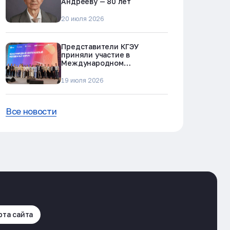
Андрееву — 80 лет
20 июля 2026
Представители КГЭУ
приняли участие в
Международном
нефтегазовом молодежном
форуме в Альметьевске
19 июля 2026
Все новости
рта сайта