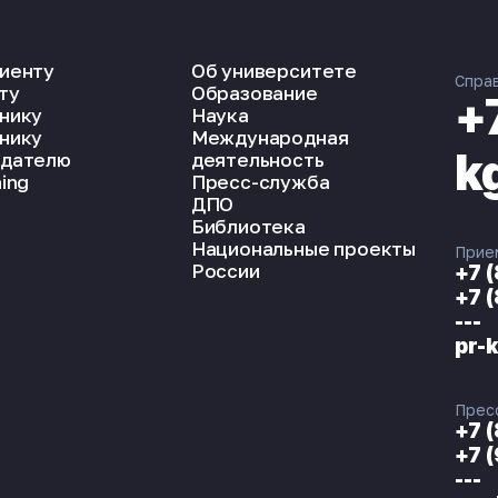
иенту
Об университете
Спра
ту
Образование
+
нику
Наука
нику
Международная
k
дателю
деятельность
ing
Пресс-служба
ДПО
Библиотека
Национальные проекты
Прие
России
+7 
+7 
---
pr-
Прес
+7 
+7 
---