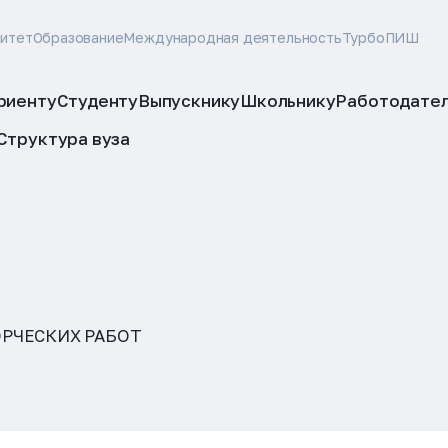
ситет
Образование
Международная деятельность
ТурбоПИШ
риенту
Студенту
Выпускнику
Школьнику
Работодате
Структура вуза
РЧЕСКИХ РАБОТ