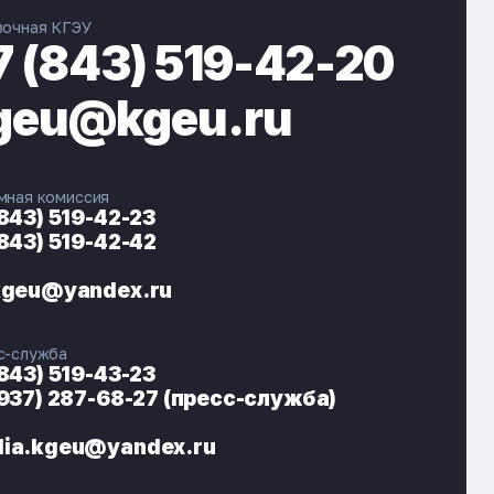
вочная КГЭУ
7 (843) 519-42-20
geu@kgeu.ru
мная комиссия
(843) 519-42-23
(843) 519-42-42
ЭНЕРГОКОД — ПОМОЩНИК КГЭУ
ONLINE ·
kgeu@yandex.ru
🎓 Институты
📋 Приёмная комиссия
с-служба
🏠 Общежитие
🧮 Баллы и направления
(843) 519-43-23
(937) 287-68-27 (пресс-служба)
ia.kgeu@yandex.ru