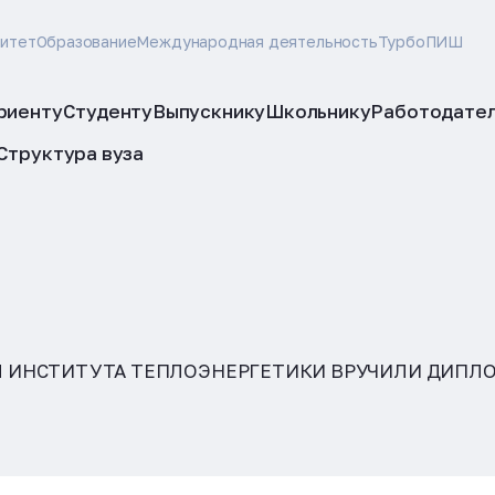
ситет
Образование
Международная деятельность
ТурбоПИШ
риенту
Студенту
Выпускнику
Школьнику
Работодате
Структура вуза
 ИНСТИТУТА ТЕПЛОЭНЕРГЕТИКИ ВРУЧИЛИ ДИПЛ