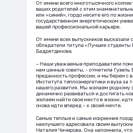
От имени всего многотысячного коллек
ваших родителей с этим знаменательны
или «синий», гордо несите его по жизни
государственном энергетическом унив
вашей профессиональной карьере.
От имени всех выпускников высказали 
обладатели титула «Лучшие студенты К
Бадретдинова.
– Наши уважаемые преподаватели помо
нам ценные советы, - отметила Гузель
преданность профессии, и мы берем с 
Института теплоэнергетики и вуза за то
нашего развития. Мы желаем родному 
динамично развиваться и достигать но
желаем найти свое место в жизни, идт
снова идти вперед – к своей мечте.
Самые теплые и самые искренние поздр
наилучшего адресовала своим выпускн
Наталия Чичирова. Она напомнила, чт