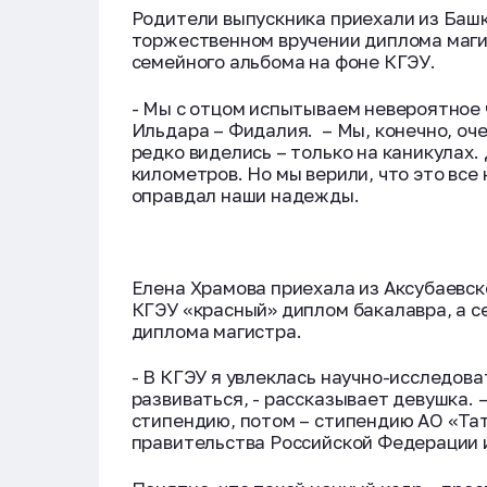
Родители выпускника приехали из Башк
торжественном вручении диплома магис
семейного альбома на фоне КГЭУ.
- Мы с отцом испытываем невероятное 
Ильдара – Фидалия. – Мы, конечно, оче
редко виделись – только на каникулах. 
километров. Но мы верили, что это все 
оправдал наши надежды.
Елена Храмова приехала из Аксубаевско
КГЭУ «красный» диплом бакалавра, а с
диплома магистра.
- В КГЭУ я увлеклась научно-исследов
развиваться, - рассказывает девушка. 
стипендию, потом – стипендию АО «Тат
правительства Российской Федерации 