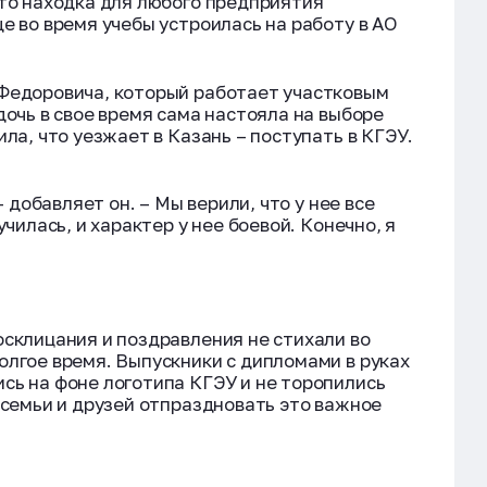
сто находка для любого предприятия
е во время учебы устроилась на работу в АО
 Федоровича, который работает участковым
дочь в свое время сама настояла на выборе
ила, что уезжает в Казань – поступать в КГЭУ.
- добавляет он. – Мы верили, что у нее все
училась, и характер у нее боевой. Конечно, я
осклицания и поздравления не стихали во
олгое время. Выпускники с дипломами в руках
сь на фоне логотипа КГЭУ и не торопились
 семьи и друзей отпраздновать это важное