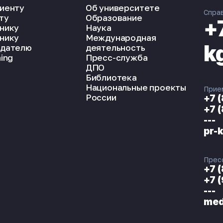
иенту
Об университете
Спра
ту
Образование
+
нику
Наука
нику
Международная
k
дателю
деятельность
ing
Пресс-служба
ДПО
Библиотека
Национальные проекты
Прие
России
+7 
+7 
---
pr-
Прес
+7 
+7 
---
med