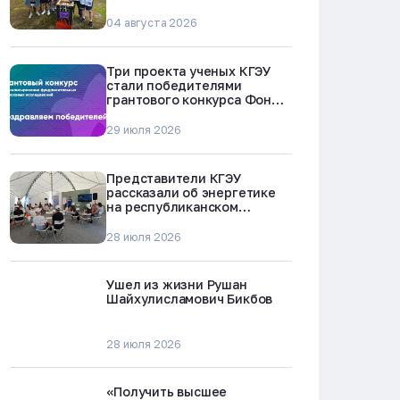
БРЕСТ-300 в Северске
04 августа 2026
Три проекта ученых КГЭУ
стали победителями
грантового конкурса Фонда
науки и технологий
Республики Татарстан
29 июля 2026
Представители КГЭУ
рассказали об энергетике
на республиканском
молодежном форуме
«Профессии будущего»
28 июля 2026
Ушел из жизни Рушан
Шайхулисламович Бикбов
28 июля 2026
«Получить высшее