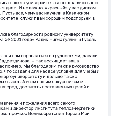
тива нашего университета я поздравляю вас и
м днем. И не важно, «красный» у вас диплом
. Пусть все, чему вас научили в Казанском
ерситете, служит вам хорошим подспорьем в
слова благодарности родному университету
ГЭУ 2021 года» Радик Нигматуллин и Гузель
гали нам справляться с трудностями, давали
 Бадретдинова. – Нас восхищает ваша
вас пример. Мы благодарим также руководство
, что создали для нас все условия для учебы и
энергоуниверситету и дальше также
вых высот. А всем нашим сокурсникам мы
и вперед, достигать поставленных целей и
авления и пожелания всего самого
икам и директор Института теплоэнергетики
о экс-премьер Великобритании Тереза Мэй