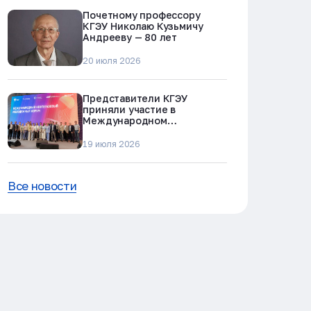
Почетному профессору
КГЭУ Николаю Кузьмичу
Андрееву — 80 лет
20 июля 2026
Представители КГЭУ
приняли участие в
Международном
нефтегазовом молодежном
форуме в Альметьевске
19 июля 2026
Все новости