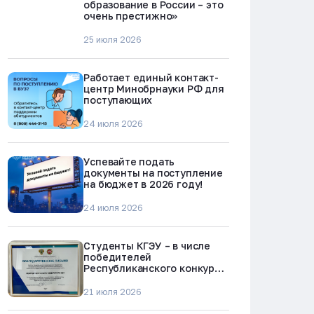
образование в России – это
очень престижно»
25 июля 2026
Работает единый контакт-
центр Минобрнауки РФ для
поступающих
24 июля 2026
Успевайте подать
документы на поступление
на бюджет в 2026 году!
24 июля 2026
Студенты КГЭУ – в числе
победителей
Республиканского конкурса
«Молодежь против
наркотиков и телефонного
21 июля 2026
мошенничества»