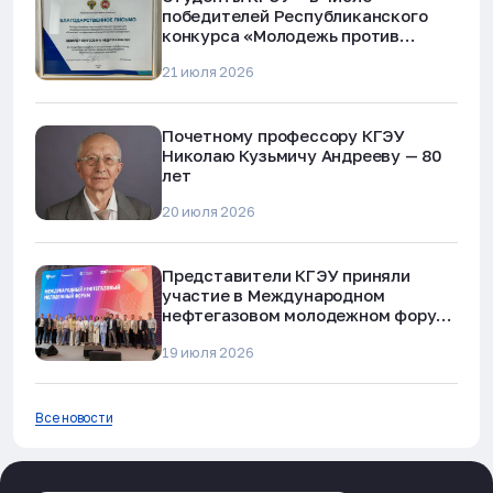
победителей Республиканского
конкурса «Молодежь против
наркотиков и телефонного
21 июля 2026
мошенничества»
Почетному профессору КГЭУ
Николаю Кузьмичу Андрееву — 80
лет
20 июля 2026
Представители КГЭУ приняли
участие в Международном
нефтегазовом молодежном форуме
в Альметьевске
19 июля 2026
Все новости