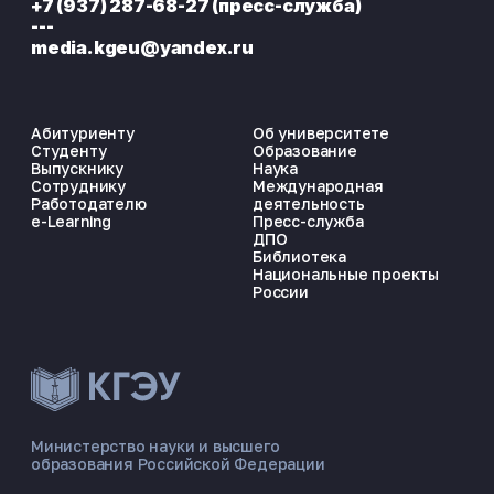
+7 (937) 287-68-27 (пресс-служба)
---
media.kgeu@yandex.ru
Абитуриенту
Об университете
Студенту
Образование
Выпускнику
Наука
Сотруднику
Международная
Работодателю
деятельность
e-Learning
Пресс-служба
ДПО
Библиотека
Национальные проекты
России
ЭНЕРГОКОД — ПОМОЩНИК КГЭУ
ONLINE ·
Министерство науки и высшего
образования Российской Федерации
🎓 Институты
📋 Приёмная комиссия