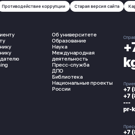
Противодействие коррупции
Старая версия сайта
Ка
иенту
Об университете
Спра
ту
Образование
+
нику
Наука
нику
Международная
k
дателю
деятельность
ing
Пресс-служба
ДПО
Библиотека
Национальные проекты
Прие
России
+7 
+7 
---
pr-
Прес
+7 