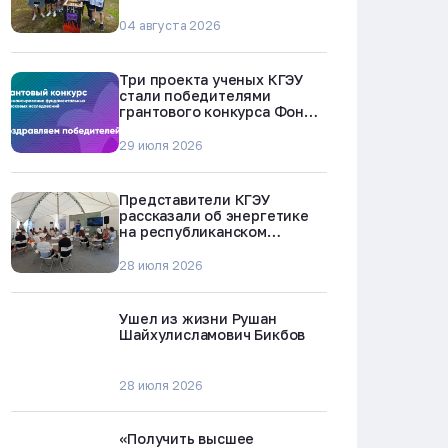
БРЕСТ-300 в Северске
04 августа 2026
Три проекта ученых КГЭУ
стали победителями
грантового конкурса Фонда
науки и технологий
Республики Татарстан
29 июля 2026
Представители КГЭУ
рассказали об энергетике
на республиканском
молодежном форуме
«Профессии будущего»
28 июля 2026
Ушел из жизни Рушан
Шайхулисламович Бикбов
28 июля 2026
«Получить высшее