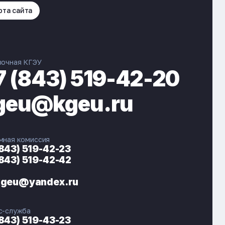
рта сайта
вочная КГЭУ
7 (843) 519-42-20
geu@kgeu.ru
мная комиссия
(843) 519-42-23
(843) 519-42-42
ЭНЕРГОКОД — ПОМОЩНИК КГЭУ
ONLINE ·
kgeu@yandex.ru
🎓 Институты
📋 Приёмная комиссия
с-служба
🏠 Общежитие
🧮 Баллы и направления
(843) 519-43-23