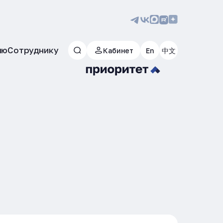
лю
Сотруднику
Кабинет
En
中文