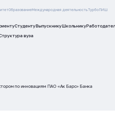
ситет
Образование
Международная деятельность
ТурбоПИШ
риенту
Студенту
Выпускнику
Школьнику
Работодате
Структура вуза
ктором по инновациям ПАО «Ак Барс» Банка