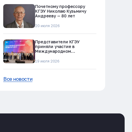
Почетному профессору
КГЭУ Николаю Кузьмичу
Андрееву — 80 лет
20 июля 2026
Представители КГЭУ
приняли участие в
Международном
нефтегазовом молодежном
форуме в Альметьевске
19 июля 2026
Все новости