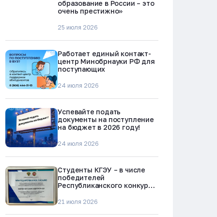
образование в России – это
очень престижно»
25 июля 2026
Работает единый контакт-
центр Минобрнауки РФ для
поступающих
24 июля 2026
Успевайте подать
документы на поступление
на бюджет в 2026 году!
24 июля 2026
Студенты КГЭУ – в числе
победителей
Республиканского конкурса
«Молодежь против
наркотиков и телефонного
21 июля 2026
мошенничества»