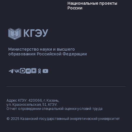
Национальные проекты
России
ЭНЕРГОКОД — ПОМОЩНИК КГЭУ
ONLINE ·
Министерство науки и высшего
образования Российской Федерации
🎓 Институты
📋 Приёмная комиссия
🏠 Общежитие
🧮 Баллы и направления
Адрес КГЭУ: 420066, г. Казань,
ул. Красносельская, 51, КГЭУ.
Отчет о проведении специальной оценки условий труда
© 2025 Казанский государственный
энергетический университет