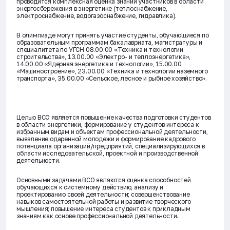
проводится комплексная оценка знаний участников в области
энергосбережения в энергетике (
теплоснабжение,
электроснабжение, водогазоснабжение, гидравлика
).
В олимпиаде могут принять участие студенты, обучающиеся по
образовательным программам бакалавриата, магистратуры и
специалитета по
УГСН 08.00.00 «Техника и технологии
строительства», 13.00.00 «Электро- и теплоэнергетика»,
14.00.00 «Ядерная энергетика и технологии», 15.00.00
«Машиностроение», 23.00.00 «Техника и технологии наземного
транспорта», 35.00.00 «Сельское, лесное и рыбное хозяйство»
.
Целью ВСО является повышение качества подготовки студентов
в области энергетики, формирование у студентов интереса к
избранным видам и объектам профессиональной деятельности,
выявление одаренной молодежи и формирование кадрового
потенциала организаций/предприятий, специализирующихся в
области исследовательской, проектной и производственной
деятельности.
Основными задачами ВСО являются оценка способностей
обучающихся к системному действию, анализу и
проектированию своей деятельности; совершенствование
навыков самостоятельной работы и развитие творческого
мышления; повышение интереса студентов к прикладным
знаниям как основе профессиональной деятельности.