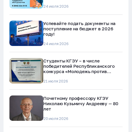
24 июля 2026
Успевайте подать документы на
поступление на бюджет в 2026
году!
24 июля 2026
Студенты КГЭУ – в числе
победителей Республиканского
конкурса «Молодежь против
наркотиков и телефонного
21 июля 2026
мошенничества»
Почетному профессору КГЭУ
Николаю Кузьмичу Андрееву — 80
лет
20 июля 2026