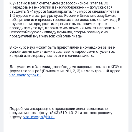
К участию в заключительном (всероссийском) этапе ВСО
«Передовые технологии в энергосбережении» допускаются
студенты 3-4 курсов бакалавриата, 4-5 курсов специалитета и
1-2 курсов магистратуры вузов России и ближнего зарубежья,
победители или призеры городских и региональных олимпиад. В
случае, если городская или региональная олимпиада не
проводилась, то вуз, в порядке исключения, может направить на
Всероссийскую олимпиаду команду, сформированную из
победителей внутривузовской олимпиады.
В конкурсе вуз может быть представлен в командном зачете
одной-двумя командами в составе четырех-семи студентов,
каждый из которых участвует и в личном зачете.
Для участия в Олимпиаде необходимо направить заявки в КГЭУ в
формате doc и pdf (Приложения №1, 2, 3) на электронный адрес
vso_energo@bk.ru
.
Подробную информацию о проведении олимпиады можно
получить по телефону (843) 519-43-21 и по электронному
адресу
vso_energo@bk.ru
.