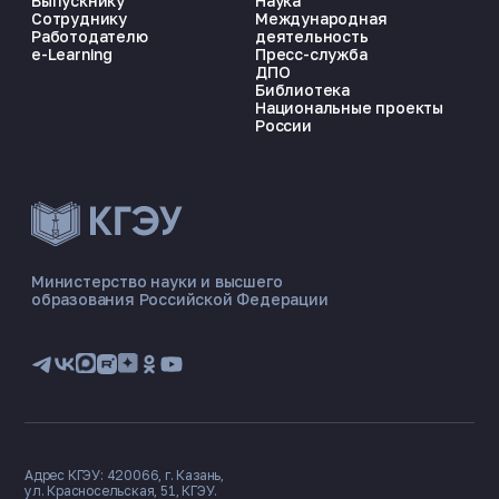
Выпускнику
Наука
Сотруднику
Международная
Работодателю
деятельность
e-Learning
Пресс-служба
ДПО
Библиотека
Национальные проекты
России
ЭНЕРГОКОД — ПОМОЩНИК КГЭУ
ONLINE ·
Министерство науки и высшего
образования Российской Федерации
🎓 Институты
📋 Приёмная комиссия
🏠 Общежитие
🧮 Баллы и направления
Адрес КГЭУ: 420066, г. Казань,
ул. Красносельская, 51, КГЭУ.