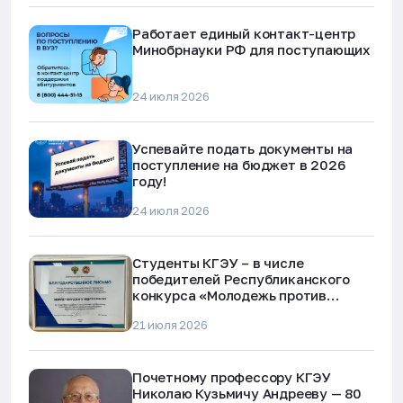
Работает единый контакт-центр
Минобрнауки РФ для поступающих
24 июля 2026
Успевайте подать документы на
поступление на бюджет в 2026
году!
24 июля 2026
Студенты КГЭУ – в числе
победителей Республиканского
конкурса «Молодежь против
наркотиков и телефонного
21 июля 2026
мошенничества»
Почетному профессору КГЭУ
Николаю Кузьмичу Андрееву — 80