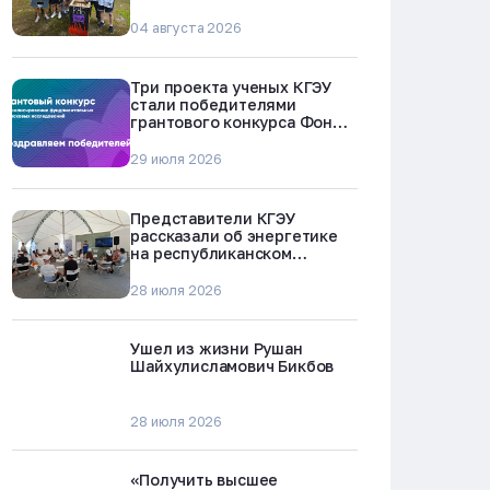
БРЕСТ-300 в Северске
04 августа 2026
Три проекта ученых КГЭУ
стали победителями
грантового конкурса Фонда
науки и технологий
Республики Татарстан
29 июля 2026
Представители КГЭУ
рассказали об энергетике
на республиканском
молодежном форуме
«Профессии будущего»
28 июля 2026
Ушел из жизни Рушан
Шайхулисламович Бикбов
28 июля 2026
«Получить высшее