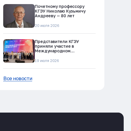
Почетному профессору
КГЭУ Николаю Кузьмичу
Андрееву — 80 лет
20 июля 2026
Представители КГЭУ
приняли участие в
Международном
нефтегазовом молодежном
форуме в Альметьевске
19 июля 2026
Все новости