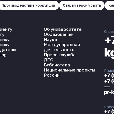
Противодействие коррупции
Старая версия сайта
Ка
иенту
Об университете
Спра
ту
Образование
+
нику
Наука
нику
Международная
k
дателю
деятельность
ing
Пресс-служба
ДПО
Библиотека
Национальные проекты
Прие
России
+7 
+7 
---
pr-
Прес
+7 