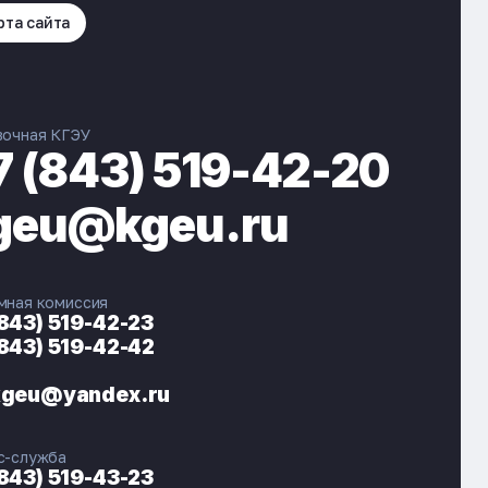
рта сайта
вочная КГЭУ
7 (843) 519-42-20
geu@kgeu.ru
мная комиссия
(843) 519-42-23
(843) 519-42-42
ЭНЕРГОКОД — ПОМОЩНИК КГЭУ
ONLINE ·
kgeu@yandex.ru
🎓 Институты
📋 Приёмная комиссия
с-служба
🏠 Общежитие
🧮 Баллы и направления
(843) 519-43-23