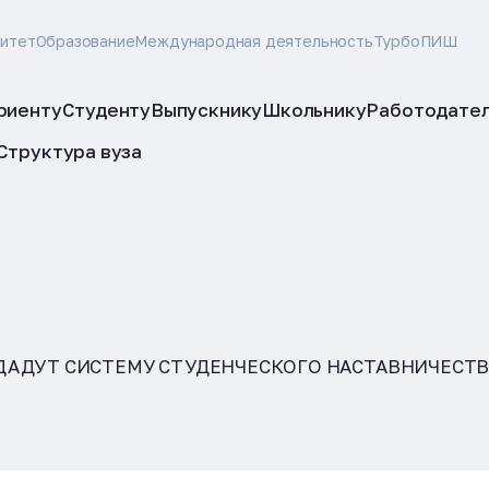
ситет
Образование
Международная деятельность
ТурбоПИШ
риенту
Студенту
Выпускнику
Школьнику
Работодате
Структура вуза
ДАДУТ СИСТЕМУ СТУДЕНЧЕСКОГО НАСТАВНИЧЕСТ