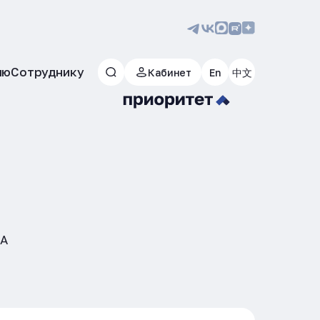
лю
Сотруднику
Кабинет
En
中文
ВА