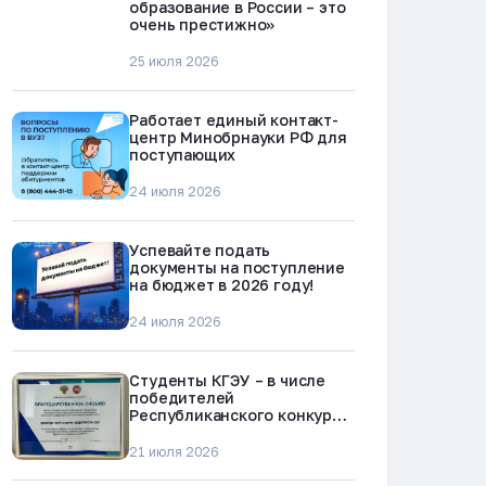
образование в России – это
очень престижно»
25 июля 2026
Работает единый контакт-
центр Минобрнауки РФ для
поступающих
24 июля 2026
Успевайте подать
документы на поступление
на бюджет в 2026 году!
24 июля 2026
Студенты КГЭУ – в числе
победителей
Республиканского конкурса
«Молодежь против
наркотиков и телефонного
21 июля 2026
мошенничества»