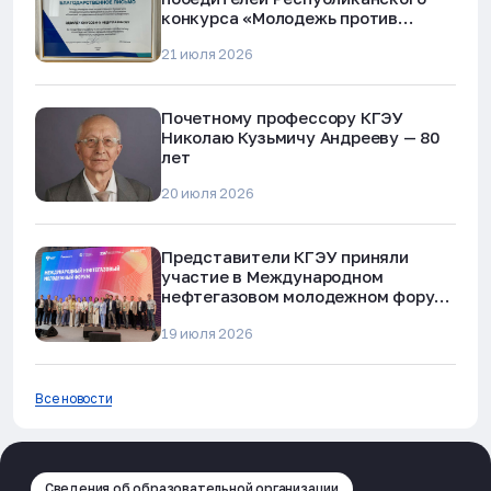
конкурса «Молодежь против
наркотиков и телефонного
21 июля 2026
мошенничества»
Почетному профессору КГЭУ
Николаю Кузьмичу Андрееву — 80
лет
20 июля 2026
Представители КГЭУ приняли
участие в Международном
нефтегазовом молодежном форуме
в Альметьевске
19 июля 2026
Все новости
Сведения об образовательной организации