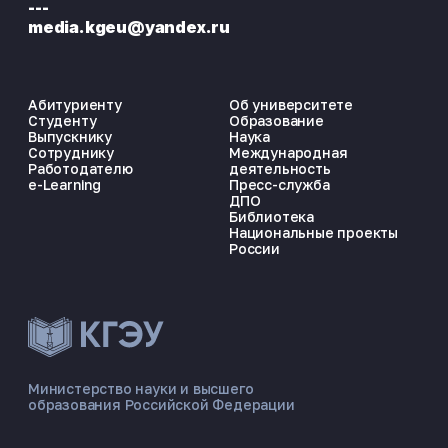
---
media.kgeu@yandex.ru
Абитуриенту
Об университете
Студенту
Образование
Выпускнику
Наука
Сотруднику
Международная
Работодателю
деятельность
e-Learning
Пресс-служба
ДПО
Библиотека
Национальные проекты
России
ЭНЕРГОКОД — ПОМОЩНИК КГЭУ
ONLINE ·
Министерство науки и высшего
образования Российской Федерации
🎓 Институты
📋 Приёмная комиссия