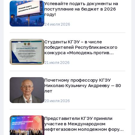
Успевайте подать документы на
поступление на бюджет в 2026
году!
24 июля 2026
Студенты КГЭУ – в числе
победителей Республиканского
конкурса «Молодежь против
наркотиков и телефонного
21 июля 2026
мошенничества»
Почетному профессору КГЭУ
Николаю Кузьмичу Андрееву — 80
лет
20 июля 2026
Представители КГЭУ приняли
участие в Международном
нефтегазовом молодежном форуме
в Альметьевске