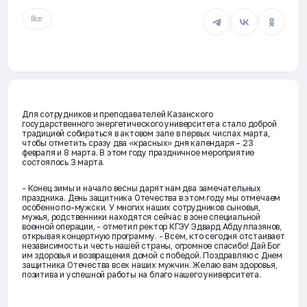
Все
Для сотрудников и преподавателей Казанского
государственного энергетического университета стало доброй
традицией собираться в актовом зале в первых числах марта,
чтобы отметить сразу два «красных» дня календаря – 23
февраля и 8 марта. В этом году праздничное мероприятие
состоялось 3 марта.
- Конец зимы и начало весны дарят нам два замечательных
праздника. День защитника Отечества в этом году мы отмечаем
особенно по-мужски. У многих наших сотрудников сыновья,
мужья, родственники находятся сейчас в зоне специальной
военной операции, - отметил ректор КГЭУ Эдвард Абдуллазянов,
открывая концертную программу. - Всем, кто сегодня отстаивает
независимость и честь нашей страны, огромное спасибо! Дай Бог
им здоровья и возвращения домой с победой. Поздравляю с Днем
защитника Отечества всех наших мужчин. Желаю вам здоровья,
позитива и успешной работы на благо нашего университета.