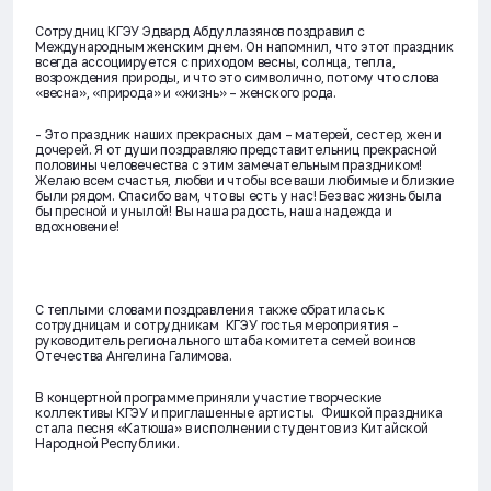
Сотрудниц КГЭУ Эдвард Абдуллазянов поздравил с
Международным женским днем. Он напомнил, что этот праздник
всегда ассоциируется с приходом весны, солнца, тепла,
возрождения природы, и что это символично, потому что слова
«весна», «природа» и «жизнь» – женского рода.
- Это праздник наших прекрасных дам – матерей, сестер, жен и
дочерей. Я от души поздравляю представительниц прекрасной
половины человечества с этим замечательным праздником!
Желаю всем счастья, любви и чтобы все ваши любимые и близкие
были рядом. Спасибо вам, что вы есть у нас! Без вас жизнь была
бы пресной и унылой! Вы наша радость, наша надежда и
вдохновение!
С теплыми словами поздравления также обратилась к
сотрудницам и сотрудникам КГЭУ гостья мероприятия -
руководитель регионального штаба комитета семей воинов
Отечества Ангелина Галимова.
В концертной программе приняли участие творческие
коллективы КГЭУ и приглашенные артисты. Фишкой праздника
стала песня «Катюша» в исполнении студентов из Китайской
Народной Республики.