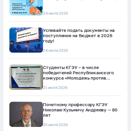
24 июля 2026
Успевайте подать документы на
поступление на бюджет в 2026
году!
24 июля 2026
Студенты КГЭУ – в числе
победителей Республиканского
конкурса «Молодежь против
наркотиков и телефонного
21 июля 2026
мошенничества»
Почетному профессору КГЭУ
Николаю Кузьмичу Андрееву — 80
лет
20 июля 2026