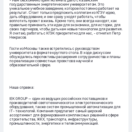
- Нам бесконечно приятно иметь дело с Казанским
государственным энергетическим университетом. Это
уникальное учебное заведение, которое постоянно работает на
результат. Стоит только предложить коллегам из КГЭУ идею,
дать оборудование, и они сразу уходят работать, чтобы
воплотить проект в жизнь. Кроме того, они всегда находят, как
правильно применить эти идеи для экономики, для истории, для
своих партнеров, чтобы дать нам новые технологии для развития.
Я считаю, работать с КГЭК приоритетно для нас, - отметил Петр
Некрасов.
Гости из Москвы также встретились с руководством
университета в формате круглого стола. В ходе дискуссии
обсуждались перспективы расширения сотрудничества и планы
по реализации совместных проектов в научной и
образовательной сфере.
Наша справка:
IEK GROUP — один из ведущих российских поставщиков и
производителей светотехнического и электротехнического
оборудования, также систем промышленной автоматизации для
IT- технологий. Компания предлагает самый широкий
ассортимент для формирования комплексных решений в сфере
строительства, ЖКХ, транспорта, инфраструктуры,
промышленности, энергетики и телекоммуникаций.