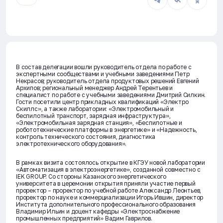
В состав делегации вошли руководитель отдела по работе с
экспертными сообществами и учебными заведениями Петр
Некрасов; руководитель отдела продуктовых решений Евгений
Архипов; региональный менеджер Андрей Терентьев и
специалист по работе с учебными заведениями Дмитрий Силкин.
Гости посетили центр прикладных квалификаций «Электро
Скиллс», а также лаборатории: «Электромобильный и
беспилотный транспорт, зарядная инфраструктура»,
«Электромобильная зарядная станция», «Беспилотные и
робототехнические платформы в энергетике» и «Надежность,
контроль технического состояния, диагностика
электротехнического оборудования».
В рамках визита состоялось открытие в КГЭУ новой лаборатории
«Автоматизация в электроэнергетике», созданной совместно с
IEK GROUP. Со стороны Казанского энергетического
университета в церемонии открытия приняли участие первый
проректор – проректор по учебной работе Александр Леонтьев,
проректор по науке и коммерциализации Игорь Ившин, директор
Института дополнительного профессионального образования
Владимир Ильин и доцент кафедры «Электроснабжение
промышленных предприятий» Вадим Гаврилов.