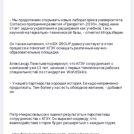
- Мы продолжаем открывать новые лаборатории в университете.
Согласно программе развития «Приоритет-2030», перед нами
стоит задача укрепления и расширения как учебной, так и
научной материально-технической базы, - отметил Игорь Ившин.
Он также напомнил, что IEK GROUP давно участвует в этом
процессе и помогает КГЭУ оснащать различные научно-
образовательные площадки.
Александр Леонтьев подчеркнул, что КГЭУ сотрудничает с
компанией уже 13 лет, начиная с первых Чемпионатов рабочих
специальностей по стандартам WorldSkills.
- У нашего партнерства хорошая история. Ее надо непременно
продолжать. Тем более у нас есть обоюдное желание, - добавил
он.
Петр Некрасов высоко оценил результаты и перспективы
сотрудничества с КГЭУ. Он выразил надежду, что
взаимодействие сторон будет расширяться с каждым годом.