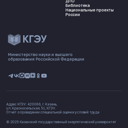
ДПО
Библиотека
Национальные проекты
России
ЭНЕРГОКОД — ПОМОЩНИК КГЭУ
ONLINE ·
Министерство науки и высшего
образования Российской Федерации
🎓 Институты
📋 Приёмная комиссия
🏠 Общежитие
🧮 Баллы и направления
Адрес КГЭУ: 420066, г. Казань,
ул. Красносельская, 51, КГЭУ.
Отчет о проведении специальной оценки условий труда
© 2025 Казанский государственный
энергетический университет