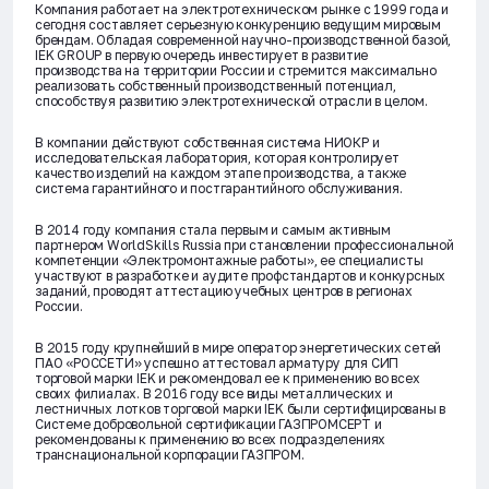
Компания работает на электротехническом рынке с 1999 года и
сегодня составляет серьезную конкуренцию ведущим мировым
брендам. Обладая современной научно-производственной базой,
IEK GROUP в первую очередь инвестирует в развитие
производства на территории России и стремится максимально
реализовать собственный производственный потенциал,
способствуя развитию электротехнической отрасли в целом.
В компании действуют собственная система НИОКР и
исследовательская лаборатория, которая контролирует
качество изделий на каждом этапе производства, а также
система гарантийного и постгарантийного обслуживания.
В 2014 году компания стала первым и самым активным
партнером WorldSkills Russia при становлении профессиональной
компетенции «Электромонтажные работы», ее специалисты
участвуют в разработке и аудите профстандартов и конкурсных
заданий, проводят аттестацию учебных центров в регионах
России.
В 2015 году крупнейший в мире оператор энергетических сетей
ПАО «РОССЕТИ» успешно аттестовал арматуру для СИП
торговой марки IEK и рекомендовал ее к применению во всех
своих филиалах. В 2016 году все виды металлических и
лестничных лотков торговой марки IEK были сертифицированы в
Системе добровольной сертификации ГАЗПРОМСЕРТ и
рекомендованы к применению во всех подразделениях
транснациональной корпорации ГАЗПРОМ.