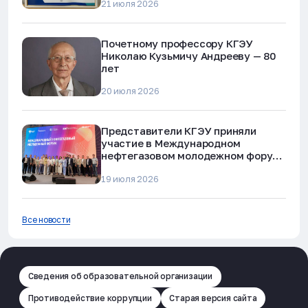
21 июля 2026
мошенничества»
Почетному профессору КГЭУ
Николаю Кузьмичу Андрееву — 80
лет
20 июля 2026
Представители КГЭУ приняли
участие в Международном
нефтегазовом молодежном форуме
в Альметьевске
19 июля 2026
Все новости
Сведения об образовательной организации
Противодействие коррупции
Старая версия сайта