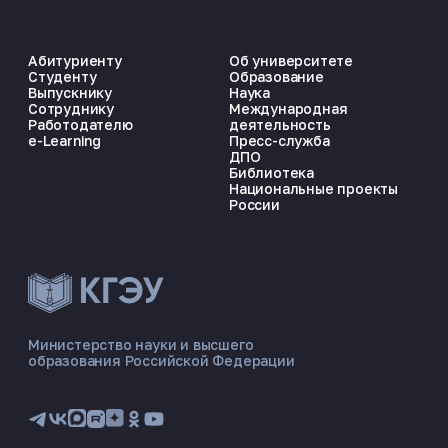
Абитуриенту
Об университете
Студенту
Образование
Выпускнику
Наука
Сотруднику
Международная
Работодателю
деятельность
e-Learning
Пресс-служба
ДПО
Библиотека
Национальные проекты
России
ЭНЕРГОКОД — ПОМОЩНИК КГЭУ
ONLINE ·
Министерство науки и высшего
образования Российской Федерации
🎓 Институты
📋 Приёмная комиссия
🏠 Общежитие
🧮 Баллы и направления