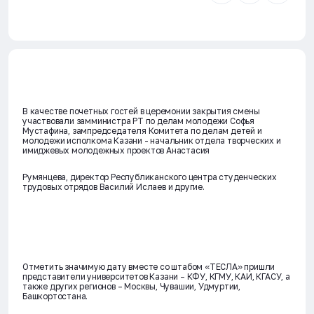
В качестве почетных гостей в церемонии закрытия смены
участвовали замминистра РТ по делам молодежи Софья
Мустафина, зампредседателя Комитета по делам детей и
молодежи исполкома Казани - начальник отдела творческих и
имиджевых молодежных проектов Анастасия
Румянцева, директор Республиканского центра студенческих
трудовых отрядов Василий Ислаев и другие.
Отметить значимую дату вместе со штабом «ТЕСЛА» пришли
представители университетов Казани – КФУ, КГМУ, КАИ, КГАСУ, а
также других регионов – Москвы, Чувашии, Удмуртии,
Башкортостана.