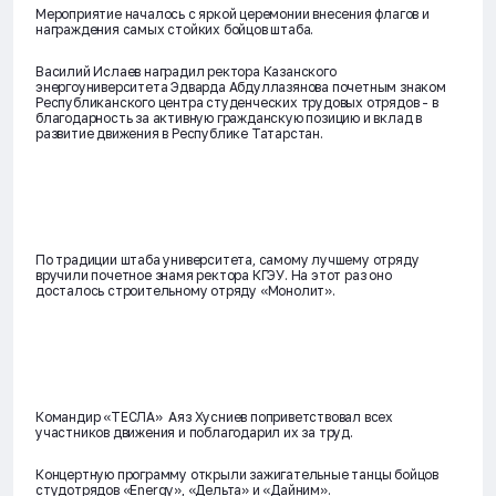
Мероприятие началось с яркой церемонии внесения флагов и
награждения самых стойких бойцов штаба.
Василий Ислаев наградил ректора Казанского
энергоуниверситета Эдварда Абдуллазянова почетным знаком
Республиканского центра студенческих трудовых отрядов - в
благодарность за активную гражданскую позицию и вклад в
развитие движения в Республике Татарстан.
По традиции штаба университета, самому лучшему отряду
вручили почетное знамя ректора КГЭУ. На этот раз оно
досталось строительному отряду «Монолит».
Командир «ТЕСЛА» Аяз Хусниев поприветствовал всех
участников движения и поблагодарил их за труд.
Концертную программу открыли зажигательные танцы бойцов
студотрядов «Energy», «Дельта» и «Дайним».