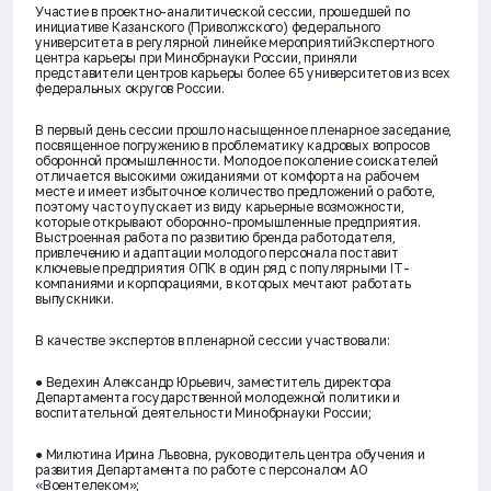
Участие в проектно-аналитической сессии, прошедшей по
инициативе Казанского (Приволжского) федерального
университета в регулярной линейке мероприятийЭкспертного
центра карьеры при Минобрнауки России, приняли
представители центров карьеры более 65 университетов из всех
федеральных округов России.
В первый день сессии прошло насыщенное пленарное заседание,
посвященное погружению в проблематику кадровых вопросов
оборонной промышленности. Молодое поколение соискателей
отличается высокими ожиданиями от комфорта на рабочем
месте и имеет избыточное количество предложений о работе,
поэтому часто упускает из виду карьерные возможности,
которые открывают оборонно-промышленные предприятия.
Выстроенная работа по развитию бренда работодателя,
привлечению и адаптации молодого персонала поставит
ключевые предприятия ОПК в один ряд с популярными IT-
компаниями и корпорациями, в которых мечтают работать
выпускники.
В качестве экспертов в пленарной сессии участвовали:
● Ведехин Александр Юрьевич, заместитель директора
Департамента государственной молодежной политики и
воспитательной деятельности Минобрнауки России;
● Милютина Ирина Львовна, руководитель центра обучения и
развития Департамента по работе с персоналом АО
«Воентелеком»;