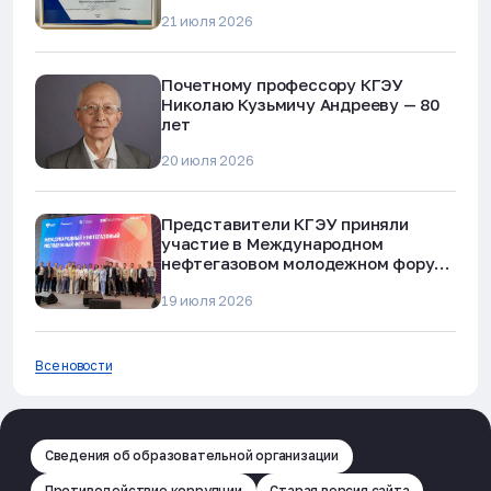
наркотиков и телефонного
21 июля 2026
мошенничества»
Почетному профессору КГЭУ
Николаю Кузьмичу Андрееву — 80
лет
20 июля 2026
Представители КГЭУ приняли
участие в Международном
нефтегазовом молодежном форуме
в Альметьевске
19 июля 2026
Все новости
Сведения об образовательной организации
Противодействие коррупции
Старая версия сайта