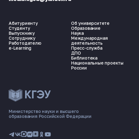
Абитуриенту
Об университете
Студенту
Образование
Выпускнику
Наука
Сотруднику
Международная
Работодателю
деятельность
e-Learning
Пресс-служба
ДПО
Библиотека
Национальные проекты
России
ЭНЕРГОКОД — ПОМОЩНИК КГЭУ
ONLINE ·
Министерство науки и высшего
образования Российской Федерации
🎓 Институты
📋 Приёмная комиссия
🏠 Общежитие
🧮 Баллы и направления