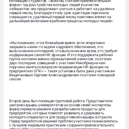
мотивацию студентов. Также мы считаем привлекательным
формат трудоустройства молодых людей в качестве
лаборантов: они продолжают учиться и работают на удалёнке
первый месяц. Благодаря этому срок адаптации персонала
сокращается, удалённый первый месяц позитивно влияет на
дальнейшее включение в рабочие процессы молодых людей».
«Мы понимаем, что в ближайшее время, если оперативно
закрывать какие-то задачи кадрового обеспечения, что
выпускниками колледжей, что выпускниками вузов, это требует
модернизации самой HR-функции. И это поддержала рабочая
группа коллегии военно-промышленной комиссии, по итогам
двух последних совещаний с участием Минобрнауки нам
поручено заняться вопросом модернизации HR-функции на
предприятиях ОПК» — такая установка была дана участникам
Вищипановым Сергеем Александровичем по итогам пленарной
сессии.
Второй день был посвящён групповой работе. Представители
центров карьеры университетов на основе своей экспертизы
формулировали решения и разрабатывали продукты для
предприятий, которые позволят развивать и удерживать
молодого специалиста для продуктивной карьеры в отрасли.
Перед проработкой решений проблем участники познакомились
с лучшими мировыми практиками создания привлекательного