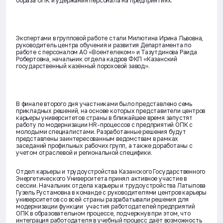
образа ОПК и удержания персонала на предприятиях.
Экспертами в групповой работе стали Милютина Ирина Львовна,
руководитель центра обучения и развития Департамента по
работе с персоналом АО «Воентелеком» и Тазутдинова Раида
Робертовна, начальник отдела кадров ФКП «Казанский
государственный казённый пороховой завод».
В финале второго дня участниками было представлено семь
прикладных решений, на основе которых представители центров
карьеры университетов страны в ближайшее время запустят
работу по модернизации HR-процессов с предприятий ОПК с
молодыми специалистами. Разработанные решения будут
представлены заинтересованным ведомствам в рамках
заседаний профильных рабочих групп, а также доработаны с
учетом отраслевой и региональной специфики.
Отдел карьеры и трудоустройства Казанского Государственного
Энергетического Университета принял активное участие в
сессии. Начальник отдела карьеры и трудоустройства Латыпова
Гузель Рустамовна в команде с руководителями центров карьеры
университетов со всей страны разрабатывали решения для
модернизации функции участия работодателей предприятий
ОПК в образовательном процессе, подчеркнув при этом, что
интеграция работодателя в учебный процесс даёт возможность