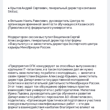
● Крылов Андрей Сергеевич, генеральный директор компании
Skillaz;
● Вяльшин Наиль Равилевич, руководитель Центра по
организации временной занятости обучающихся Казанского
(Приволжского) федерального университета.
Модератором сессии выступил Вищипанов Сергей
Александрович, генеральный директор платформы
«Факультетус» и заместитель директора Экспертного центра
карьеры Минобрнауки России.
«Предприятия ОПК конкурируют за способных выпускников с
крупными IT-гигантами, и в таком положении дел им нужно
менять свою политику по работе с молодёжью», — заметил в
своём приветствии Ведехин Александр Юрьевич, заместитель
директора Департамента государственной молодежной
политики и воспитательной деятельности Минобрнауки России.
Этот тезис задал тон обсуждению эффективных практик
взаимодействия университета с работодателями. Милютина
Ирина Львовна, руководитель центра обучения и развития
Департамента по работе с персоналом АО «Воентелеком»,
поделилась: «Организация практической подготовки и участие в
конкурсе выпускных квалификационных работ — эти два
формата взаимодействия наиболее благоприятно влияют на