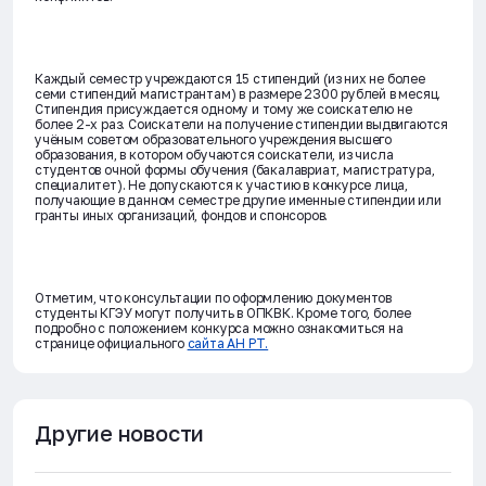
Каждый семестр учреждаются 15 стипендий (из них не более
семи стипендий магистрантам) в размере 2300 рублей в месяц.
Стипендия присуждается одному и тому же соискателю не
более 2-х раз. Соискатели на получение стипендии выдвигаются
учёным советом образовательного учреждения высшего
образования, в котором обучаются соискатели, из числа
студентов очной формы обучения (бакалавриат, магистратура,
специалитет). Не допускаются к участию в конкурсе лица,
получающие в данном семестре другие именные стипендии или
гранты иных организаций, фондов и спонсоров.
Отметим, что консультации по оформлению документов
студенты КГЭУ могут получить в ОПКВК.
Кроме того, более
подробно с положением конкурса можно ознакомиться на
странице официального
сайта АН РТ.
Другие новости