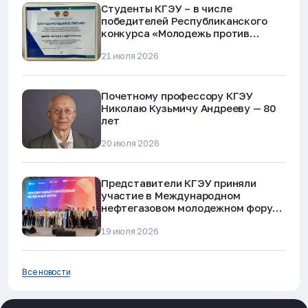
Студенты КГЭУ – в числе
победителей Республиканского
конкурса «Молодежь против
наркотиков и телефонного
21 июля 2026
мошенничества»
Почетному профессору КГЭУ
Николаю Кузьмичу Андрееву — 80
лет
20 июля 2026
Представители КГЭУ приняли
участие в Международном
нефтегазовом молодежном форуме
в Альметьевске
19 июля 2026
Все новости