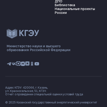
ДПО
Библиотека
Национальные проекты
России
ЭНЕРГОКОД — ПОМОЩНИК КГЭУ
ONLINE ·
Министерство науки и высшего
образования Российской Федерации
🎓 Институты
📋 Приёмная комиссия
🏠 Общежитие
🧮 Баллы и направления
Адрес КГЭУ: 420066, г. Казань,
ул. Красносельская, 51, КГЭУ.
Отчет о проведении специальной оценки условий труда
© 2025 Казанский государственный
энергетический университет