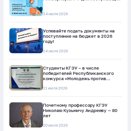
24 июля 2026
Успевайте подать документы на
поступление на бюджет в 2026
году!
24 июля 2026
Студенты КГЭУ – в числе
победителей Республиканского
конкурса «Молодежь против
наркотиков и телефонного
21 июля 2026
мошенничества»
Почетному профессору КГЭУ
Николаю Кузьмичу Андрееву — 80
лет
20 июля 2026