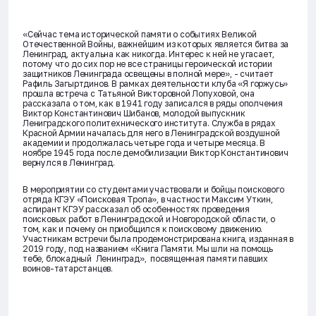
«Сейчас тема исторической памяти о событиях Великой
Отечественной Войны, важнейшим из которых является битва за
Ленинград, актуальна как никогда. Интерес к ней не угасает,
потому что до сих пор не все страницы героической истории
защитников Ленинграда освещены в полной мере», - считает
Рафиль Загыртдинов. В рамках деятельности клуба «Я горжусь»
прошла встреча с Татьяной Викторовной Лопуховой, она
рассказала о том, как в 1941 году записался в ряды ополчения
Виктор Константинович Шибанов, молодой выпускник
Лениградского политехнического института. Служба в рядах
Красной Армии началась для него в Ленинградской воздушной
академии и продолжалась четыре года и четыре месяца. В
ноябре 1945 года после демобилизации Виктор Константинович
вернулся в Ленинград.
В мероприятии со студентами участвовали и бойцы поискового
отряда КГЭУ «Поисковая Тропа», в частности Максим Уткин,
аспирант КГЭУ рассказал об особенностях проведения
поисковых работ в Ленинградской и Новгородской области, о
том, как и почему он приобщился к поисковому движению.
Участникам встречи была продемонстрирована книга, изданная в
2019 году, под названием «Книга Памяти. Мы шли на помощь
тебе, блокадный Ленинград», посвященная памяти павших
воинов-татарстанцев.