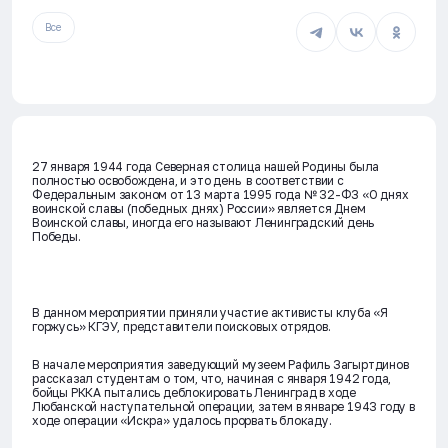
Все
27 января 1944 года Северная столица нашей Родины была
полностью освобождена, и это день в соответствии с
Федеральным законом от 13 марта 1995 года № 32-ФЗ «О днях
воинской славы (победных днях) России» является Днем
Воинской славы, иногда его называют Ленинградский день
Победы.
В данном мероприятии приняли участие активисты клуба «Я
горжусь» КГЭУ, представители поисковых отрядов.
В начале мероприятия заведующий музеем Рафиль Загыртдинов
рассказал студентам о том, что, начиная с января 1942 года,
бойцы РККА пытались деблокировать Ленинград в ходе
Любанской наступательной операции, затем в январе 1943 году в
ходе операции «Искра» удалось прорвать блокаду.