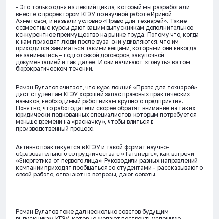
- Это только одна из лекций цикла, который мы разработали
вместе с проректором КГЭУ по научной работе Ириной
Ахметовой, и назвали условно «Право для технарей». Такие
совместные курсы дают вашим выпускникам дополнительное
конкурентное преимущество на рынке труда. Потому что, когда
к нам приходят люди после вуза, они удивляются, что им
приходится заниматься такими вещами, которыми они никогда
не занимались – подготовкой договоров, закупочной
документацией и так далее. И они начинают «тонуть» в этом
бюрократическом течении.
Роман Булатов считает, что курс лекций «Право для технарей»
даст студентам КГЭУ хороший запас правовых практических
навыков, необходимый работникам крупного предприятия.
Понятно, что работодатели скорее обратят внимание на таких
юридически подкованных специалистов, которым потребуется
меньше времени на «раскачку», чтобы влиться в
производственный процесс.
Активно практикуется в КГЭУ и такой формат научно-
образовательного сотрудничества с «Татэнерго», как встречи
«Энергетика от первого лица». Руководили разных направлений
компании приходят пообщаться со студентами – рассказывают о
своей работе, отвечают на вопросы, дают советы.
Роман Булатов тоже дал несколько советов будущим
выпускникам КГЭУ, которые желают построить успешную