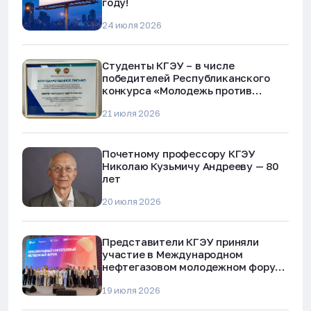
году!
24 июля 2026
Студенты КГЭУ – в числе
победителей Республиканского
конкурса «Молодежь против
наркотиков и телефонного
21 июля 2026
мошенничества»
Почетному профессору КГЭУ
Николаю Кузьмичу Андрееву — 80
лет
20 июля 2026
Представители КГЭУ приняли
участие в Международном
нефтегазовом молодежном форуме
в Альметьевске
19 июля 2026