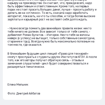
карьеру на производстве. Он считает, что, прежде всего, надо
быть эффективным и ответственным. Кроме того, на первых
порах не стоит просить больших денег, лучше – просить работу и
делать ее на «отлично». То есть, сначала надо заработать
авторитет, показать, на что ты способен, и тогда более высокие
зарплаты и карьерный рост не заставят себя долго ждать.
- Нужно всегда помнить два важнейших правила жизни: никто
тебе ничего не должен. Все зависит только от тебя самого, -
добавляет Роман Булатов. – И второе. Никто тебя за волосы
наверх (к успеху) не вытащит, только собственные самоотдача,
старание и труд. Всегда нужно быть максимально полезным на
том месте, где оказался.
В ближайшем будущем цикл лекций «Право для технарей»
смогут прослушать и студенты других Институтов КГЭУ. А после
того, как его авторы получат обратную связь – отзывы и
замечания слушателей- цикл будет совершенствоваться и
расширяться тематически.
Елена Мельник
Фото: Дмитрий Айбатов