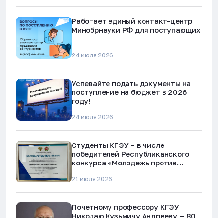
Работает единый контакт-центр
Минобрнауки РФ для поступающих
24 июля 2026
Успевайте подать документы на
поступление на бюджет в 2026
году!
24 июля 2026
Студенты КГЭУ – в числе
победителей Республиканского
конкурса «Молодежь против
наркотиков и телефонного
21 июля 2026
мошенничества»
Почетному профессору КГЭУ
Николаю Кузьмичу Андрееву — 80