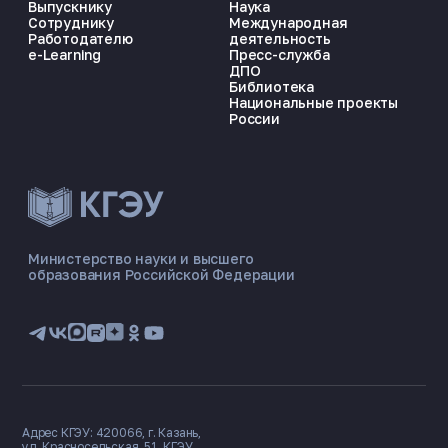
Выпускнику
Наука
Сотруднику
Международная
Работодателю
деятельность
e-Learning
Пресс-служба
ДПО
Библиотека
Национальные проекты
России
ЭНЕРГОКОД — ПОМОЩНИК КГЭУ
ONLINE ·
Министерство науки и высшего
образования Российской Федерации
🎓 Институты
📋 Приёмная комиссия
🏠 Общежитие
🧮 Баллы и направления
Адрес КГЭУ: 420066, г. Казань,
ул. Красносельская, 51, КГЭУ.