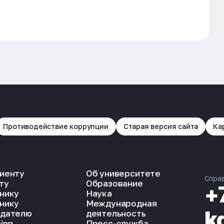
Противодействие коррупции
Старая версия сайта
Ка
иенту
Об университете
Спра
ту
Образование
+
нику
Наука
нику
Международная
k
дателю
деятельность
ing
Пресс-служба