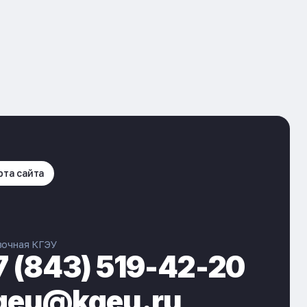
рта сайта
вочная КГЭУ
7 (843) 519-42-20
geu@kgeu.ru