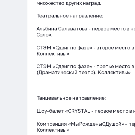
множество других наград.
Театральное направление:
Альбина Салаватова - первое место в 
Соло».
СТЭМ «Сдвиг по фазе» - второе место 
Коллективы»
СТЭМ «Сдвиг по фазе» - третье место 
(Драматический театр). Коллективы»
Танцевальное направление:
Шоу-балет «CRYSTAL - первое место в
Композиция «МыРожденыСДушой» - пер
Коллективы»