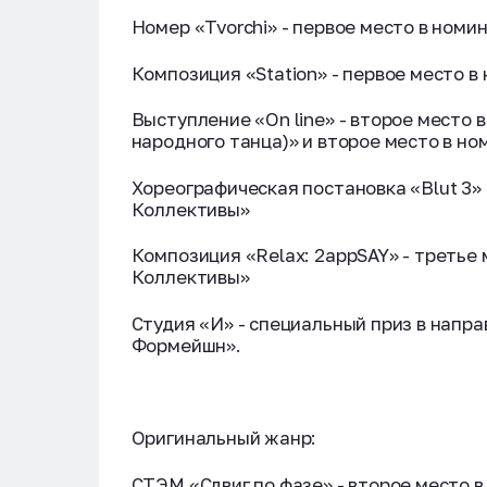
Номер «Tvorchi» - первое место в ном
Композиция «Station» - первое место 
Выступление «On line» - второе место
народного танца)» и второе место в н
Хореографическая постановка «Blut 3» 
Коллективы»
Композиция «Relax: 2appSAY» - третье
Коллективы»
Студия «И» - специальный приз в напр
Формейшн».
Оригинальный жанр:
СТЭМ «Сдвиг по фазе» - второе место 