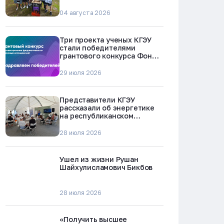
БРЕСТ-300 в Северске
04 августа 2026
Три проекта ученых КГЭУ
стали победителями
грантового конкурса Фонда
науки и технологий
Республики Татарстан
29 июля 2026
Представители КГЭУ
рассказали об энергетике
на республиканском
молодежном форуме
«Профессии будущего»
28 июля 2026
Ушел из жизни Рушан
Шайхулисламович Бикбов
28 июля 2026
«Получить высшее