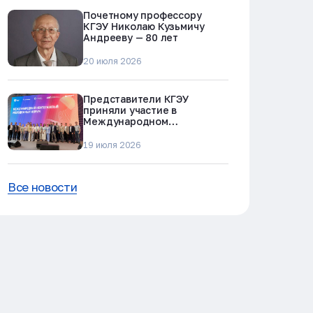
Почетному профессору
КГЭУ Николаю Кузьмичу
Андрееву — 80 лет
20 июля 2026
Представители КГЭУ
приняли участие в
Международном
нефтегазовом молодежном
форуме в Альметьевске
19 июля 2026
Все новости