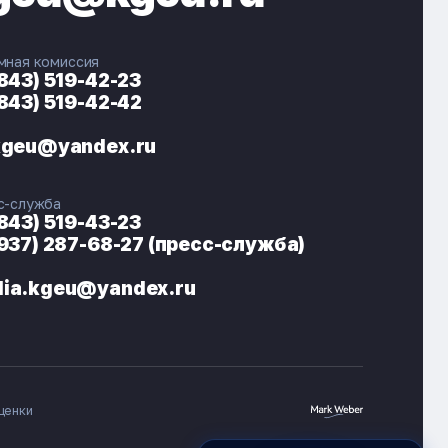
мная комиссия
(843) 519-42-23
(843) 519-42-42
ЭНЕРГОКОД — ПОМОЩНИК КГЭУ
ONLINE ·
kgeu@yandex.ru
🎓 Институты
📋 Приёмная комиссия
с-служба
🏠 Общежитие
🧮 Баллы и направления
(843) 519-43-23
(937) 287-68-27 (пресс-служба)
ia.kgeu@yandex.ru
ценки