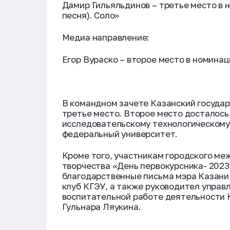
Дамир Гильяльдинов – третье место в
песня). Соло»
Медиа направление:
Егор Вураско – второе место в номин
В командном зачете Казанский госуда
третье место. Второе место досталос
исследовательскому технологическому 
федеральный университет.
Кроме того, участникам городского ме
творчества «День первокурсника- 2023
благодарственные письма мэра Казани
клуб КГЭУ, а также руководител управ
воспитательной работе деятельности 
Гульнара Ляукина.