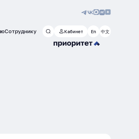
лю
Сотруднику
Кабинет
En
中文