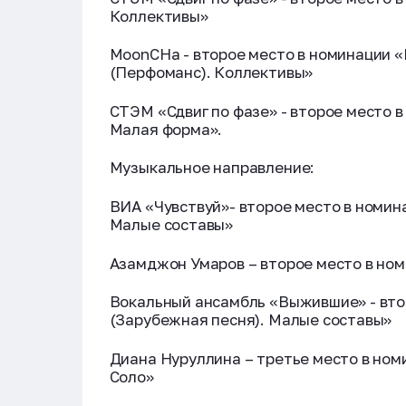
Коллективы»
MoonCHa - второе место в номинации «
(Перфоманс). Коллективы»
СТЭМ «Сдвиг по фазе» - второе место 
Малая форма».
Музыкальное направление:
ВИА «Чувствуй»- второе место в номи
Малые составы»
Азамджон Умаров – второе место в но
Вокальный ансамбль «Выжившие» - вто
(Зарубежная песня). Малые составы»
Диана Нуруллина – третье место в ном
Соло»