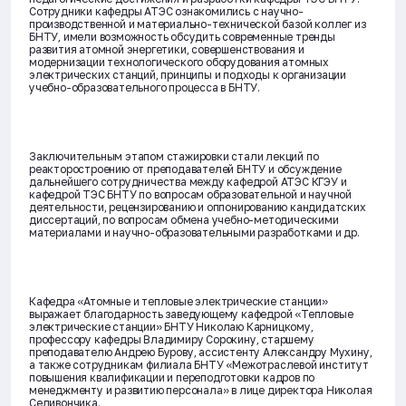
Сотрудники кафедры АТЭС ознакомились с научно-
производственной и материально-технической базой коллег из
БНТУ, имели возможность обсудить современные тренды
развития атомной энергетики, совершенствования и
модернизации технологического оборудования атомных
электрических станций, принципы и подходы к организации
учебно-образовательного процесса в БНТУ.
Заключительным этапом стажировки стали лекций по
реакторостроению от преподавателей БНТУ и обсуждение
дальнейшего сотрудничества между кафедрой АТЭС КГЭУ и
кафедрой ТЭС БНТУ по вопросам образовательной и научной
деятельности, рецензированию и оппонированию кандидатских
диссертаций, по вопросам обмена учебно-методическими
материалами и научно-образовательными разработками и др.
Кафедра «Атомные и тепловые электрические станции»
выражает благодарность заведующему кафедрой «Тепловые
электрические станции» БНТУ Николаю Карницкому,
профессору кафедры Владимиру Сорокину, старшему
преподавателю Андрею Бурову, ассистенту Александру Мухину,
а также сотрудникам филиала БНТУ «Межотраслевой институт
повышения квалификации и переподготовки кадров по
менеджменту и развитию персонала» в лице директора Николая
Селивончика.