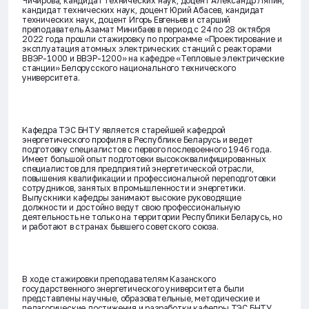
Чичирова, кандидат технических наук, доцент Александр Ляпин,
кандидат технических наук, доцент Юрий Абасев, кандидат
технических наук, доцент Игорь Евгеньев и старший
преподаватель Азамат Минибаев в период с 24 по 28 октября
2022 года прошли стажировку по программе «Проектирование и
эксплуатация атомных электрических станций с реакторами
ВВЭР-1000 и ВВЭР-1200» на кафедре «Тепловые электрические
станции» Белорусского национального технического
университета.
Кафедра ТЭС БНТУ является старейшей кафедрой
энергетического профиля в Республике Беларусь и ведет
подготовку специалистов с первого послевоенного 1946 года.
Имеет большой опыт подготовки высококвалифицированных
специалистов для предприятий энергетической отрасли,
повышения квалификации и профессиональной переподготовки
сотрудников, занятых в промышленности и энергетики.
Выпускники кафедры занимают высокие руководящие
должности и достойно ведут свою профессиональную
деятельность не только на территории Республики Беларусь, но
и работают в странах бывшего советского союза.
В ходе стажировки преподавателям Казанского
государственного энергетического университета были
представлены научные, образовательные, методические и
педагогические достижения и разработки кафедры ТЭС БНТУ.