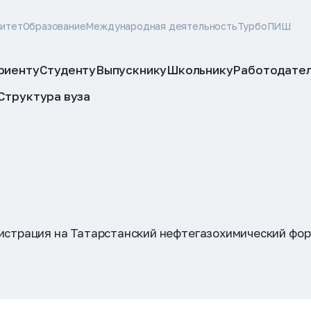
ситет
Образование
Международная деятельность
ТурбоПИШ
риенту
Студенту
Выпускнику
Школьнику
Работодате
Структура вуза
истрация на Татарстанский нефтегазохимический фор