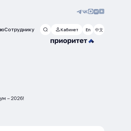
лю
Сотруднику
Кабинет
En
中文
ум – 2026!