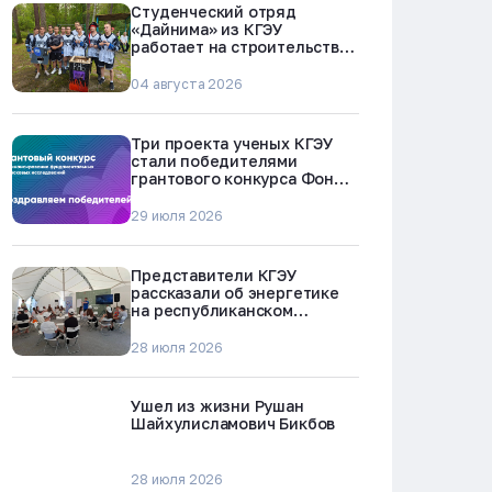
Студенческий отряд
«Дайнима» из КГЭУ
работает на строительстве
БРЕСТ-300 в Северске
04 августа 2026
Три проекта ученых КГЭУ
стали победителями
грантового конкурса Фонда
науки и технологий
Республики Татарстан
29 июля 2026
Представители КГЭУ
рассказали об энергетике
на республиканском
молодежном форуме
«Профессии будущего»
28 июля 2026
Ушел из жизни Рушан
Шайхулисламович Бикбов
28 июля 2026