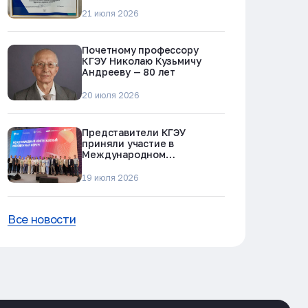
«Молодежь против
наркотиков и телефонного
21 июля 2026
мошенничества»
Почетному профессору
КГЭУ Николаю Кузьмичу
Андрееву — 80 лет
20 июля 2026
Представители КГЭУ
приняли участие в
Международном
нефтегазовом молодежном
форуме в Альметьевске
19 июля 2026
Все новости