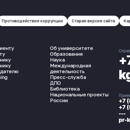
Противодействие коррупции
Старая версия сайта
Ка
иенту
Об университете
Спра
ту
Образование
+
нику
Наука
нику
Международная
k
дателю
деятельность
ing
Пресс-служба
ДПО
Библиотека
Национальные проекты
Прие
России
+7 
+7 
---
pr-