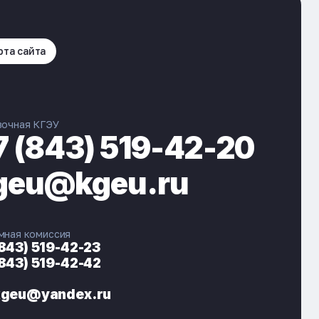
рта сайта
вочная КГЭУ
7 (843) 519-42-20
geu@kgeu.ru
мная комиссия
(843) 519-42-23
(843) 519-42-42
ЭНЕРГОКОД — ПОМОЩНИК КГЭУ
ONLINE ·
kgeu@yandex.ru
🎓 Институты
📋 Приёмная комиссия