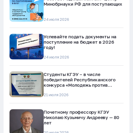
Минобрнауки РФ для поступающих
24 июля 2026
Успевайте подать документы на
поступление на бюджет в 2026
году!
24 июля 2026
Студенты КГЭУ – в числе
победителей Республиканского
конкурса «Молодежь против
наркотиков и телефонного
21 июля 2026
мошенничества»
Почетному профессору КГЭУ
Николаю Кузьмичу Андрееву — 80
лет
20 июля 2026