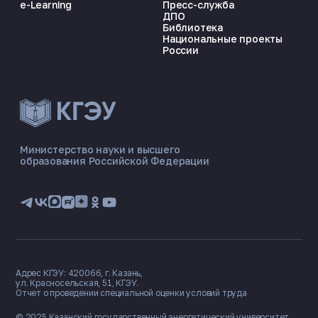
e-Learning
Пресс-служба
ДПО
Библиотека
Национальные проекты
России
ЭНЕРГОКОД — ПОМОЩНИК КГЭУ
ONLINE ·
Министерство науки и высшего
образования Российской Федерации
🎓 Институты
📋 Приёмная комиссия
🏠 Общежитие
🧮 Баллы и направления
Адрес КГЭУ: 420066, г. Казань,
ул. Красносельская, 51, КГЭУ.
Отчет о проведении специальной оценки условий труда
© 2025 Казанский государственный
энергетический университет