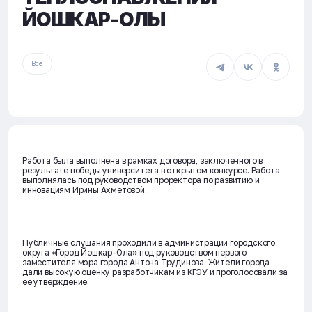
ЙОШКАР-ОЛЫ
Все
Работа была выполнена в рамках договора, заключенного в
результате победы университета в открытом конкурсе. Работа
выполнялась под руководством проректора по развитию и
инновациям Ирины Ахметовой.
Публичные слушания проходили в администрации городского
округа «Город Йошкар-Ола» под руководством первого
заместителя мэра города Антона Трудинова. Жители города
дали высокую оценку разработчикам из КГЭУ и проголосовали за
ее утверждение.