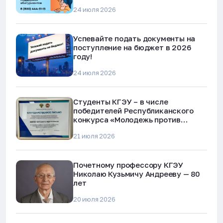
24 июля 2026
Успевайте подать документы на
поступление на бюджет в 2026
году!
24 июля 2026
Студенты КГЭУ – в числе
победителей Республиканского
конкурса «Молодежь против
наркотиков и телефонного
21 июля 2026
мошенничества»
Почетному профессору КГЭУ
Николаю Кузьмичу Андрееву — 80
лет
20 июля 2026