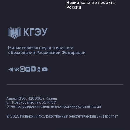
Национальные проекты
России
ЭНЕРГОКОД — ПОМОЩНИК КГЭУ
ONLINE ·
Министерство науки и высшего
образования Российской Федерации
🎓 Институты
📋 Приёмная комиссия
🏠 Общежитие
🧮 Баллы и направления
Адрес КГЭУ: 420066, г. Казань,
ул. Красносельская, 51, КГЭУ.
Отчет о проведении специальной оценки условий труда
© 2025 Казанский государственный
энергетический университет