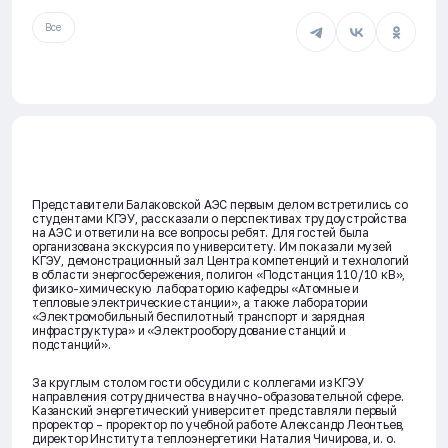
Все
Представители Балаковской АЭС первым делом встретились со
студентами КГЭУ, рассказали о перспективах трудоустройства
на АЭС и ответили на все вопросы ребят. Для гостей была
организована экскурсия по университету. Им показали музей
КГЭУ, демонстрационный зал Центра компетенций и технологий
в области энергосбережения, полигон «Подстанция 110/10 кВ»,
физико-химическую лабораторию кафедры «Атомные и
тепловые электрические станции», а также лаборатории
«Электромобильный беспилотный транспорт и зарядная
инфраструктура» и «Электрооборудование станций и
подстанций».
За круглым столом гости обсудили с коллегами из КГЭУ
направления сотрудничества в научно-образовательной сфере.
Казанский энергетический университет представляли первый
проректор – проректор по учебной работе Александр Леонтьев,
директор Института теплоэнергетики Наталия Чичирова, и. о.