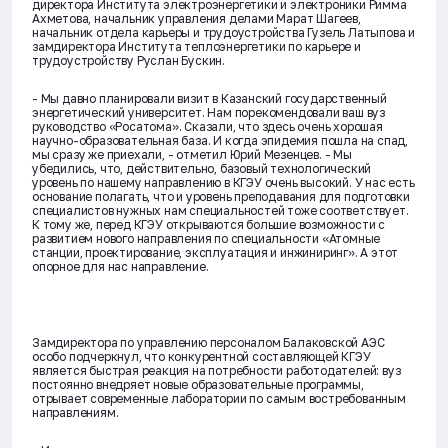
директора Института электроэнергетики и электроники Римма
Ахметова, начальник управления делами Марат Шагеев,
начальник отдела карьеры и трудоустройства Гузель Латыпова и
замдиректора Института теплоэнергетики по карьере и
трудоустройству Руслан Бускин.
- Мы давно планировали визит в Казанский государственный
энергетический университет. Нам порекомендовали ваш вуз
руководство «Росатома». Сказали, что здесь очень хорошая
научно-образовательная база. И когда эпидемия пошла на спад,
мы сразу же приехали, - отметил Юрий Мезенцев. - Мы
убедились, что, действительно, базовый технологический
уровень по нашему направлению в КГЭУ очень высокий. У нас есть
основание полагать, что и уровень преподавания для подготовки
специалистов нужных нам специальностей тоже соответствует.
К тому же, перед КГЭУ открываются большие возможности с
развитием нового направления по специальности «Атомные
станции, проектирование, эксплуатация и инжиниринг». А этот
опорное для нас направление.
Замдиректора по управлению персоналом Балаковской АЭС
особо подчеркнул, что конкурентной составляющей КГЭУ
является быстрая реакция на потребности работодателей: вуз
постоянно внедряет новые образовательные программы,
отрывает современные лаборатории по самым востребованным
направлениям.