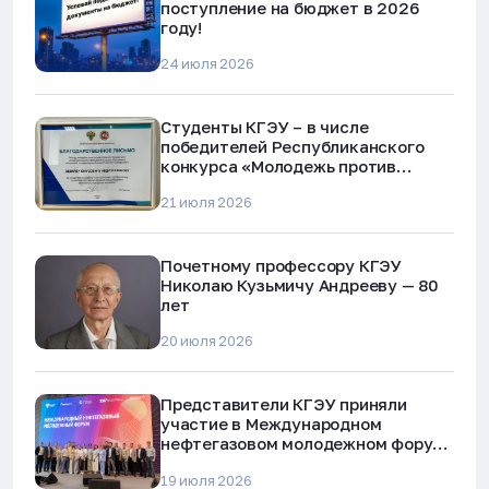
поступление на бюджет в 2026
году!
24 июля 2026
Студенты КГЭУ – в числе
победителей Республиканского
конкурса «Молодежь против
наркотиков и телефонного
21 июля 2026
мошенничества»
Почетному профессору КГЭУ
Николаю Кузьмичу Андрееву — 80
лет
20 июля 2026
Представители КГЭУ приняли
участие в Международном
нефтегазовом молодежном форуме
в Альметьевске
19 июля 2026