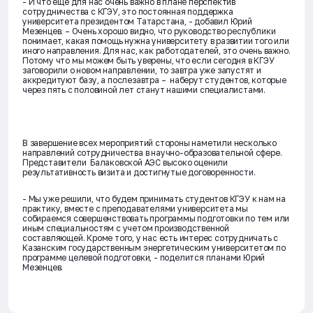
- И что еще для нас очень важно в плане перспектив
сотрудничества с КГЭУ, это постоянная поддержка
университета президентом Татарстана, - добавил Юрий
Мезенцев. – Очень хорошо видно, что руководство республики
понимает, какая помощь нужна университету в развитии того или
иного направления. Для нас, как работодателей, это очень важно.
Потому что мы можем быть уверены, что если сегодня в КГЭУ
заговорили о новом направлении, то завтра уже запустят и
аккредитуют базу, а послезавтра – наберут студентов, которые
через пять с половиной лет станут нашими специалистами.
В завершение всех мероприятий стороны наметили несколько
направлений сотрудничества в научно-образовательной сфере.
Представители Балаковской АЭС высоко оценили
результативность визита и достигнутые договоренности.
- Мы уже решили, что будем принимать студентов КГЭУ к нам на
практику, вместе с преподавателями университета мы
собираемся совершенствовать программы подготовки по тем или
иным специальностям с учетом производственной
составляющей. Кроме того, у нас есть интерес сотрудничать с
Казанским государственным энергетическим университетом по
программе целевой подготовки, - поделится планами Юрий
Мезенцев.