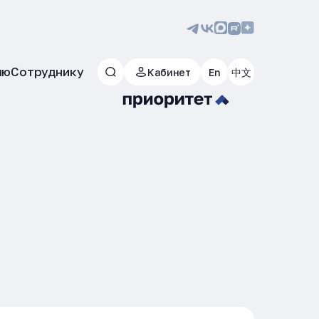
лю
Сотруднику
Кабинет
En
中文