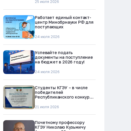
25 июля 2026
Работает единый контакт-
центр Минобрнауки РФ для
поступающих
24 июля 2026
Успевайте подать
документы на поступление
на бюджет в 2026 году!
24 июля 2026
Студенты КГЭУ – в числе
победителей
Республиканского конкурса
«Молодежь против
наркотиков и телефонного
21 июля 2026
мошенничества»
Почетному профессору
КГЭУ Николаю Кузьмичу