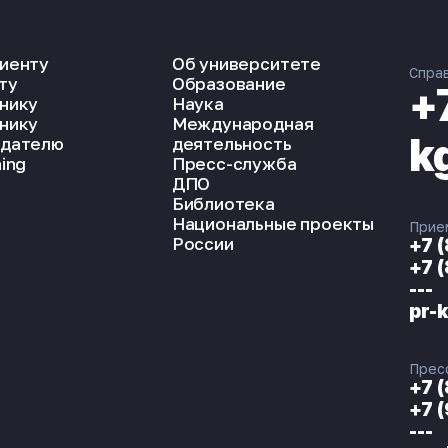
иенту
Об университете
Спра
ту
Образование
+
нику
Наука
нику
Международная
k
дателю
деятельность
ing
Пресс-служба
ДПО
Библиотека
Национальные проекты
Прие
России
+7 
+7 
---
pr-
Прес
+7 
+7 
---