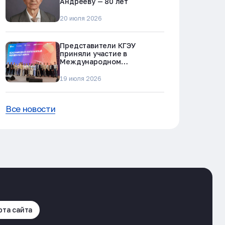
Андрееву — 80 лет
20 июля 2026
Представители КГЭУ
приняли участие в
Международном
нефтегазовом молодежном
форуме в Альметьевске
19 июля 2026
Все новости
рта сайта