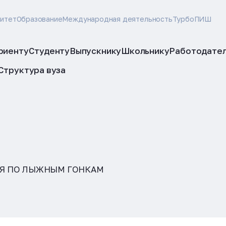
ситет
Образование
Международная деятельность
ТурбоПИШ
риенту
Студенту
Выпускнику
Школьнику
Работодате
Структура вуза
Я ПО ЛЫЖНЫМ ГОНКАМ