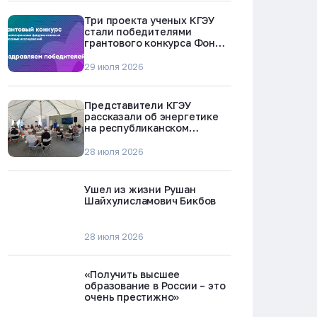
Три проекта ученых КГЭУ
стали победителями
грантового конкурса Фонда
науки и технологий
Республики Татарстан
29 июля 2026
Представители КГЭУ
рассказали об энергетике
на республиканском
молодежном форуме
«Профессии будущего»
28 июля 2026
Ушел из жизни Рушан
Шайхулисламович Бикбов
28 июля 2026
«Получить высшее
образование в России – это
очень престижно»