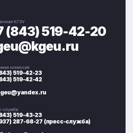
вочная КГЭУ
7 (843) 519-42-20
geu@kgeu.ru
мная комиссия
(843) 519-42-23
(843) 519-42-42
ЭНЕРГОКОД — ПОМОЩНИК КГЭУ
ONLINE ·
kgeu@yandex.ru
🎓 Институты
📋 Приёмная комиссия
с-служба
🏠 Общежитие
🧮 Баллы и направления
(843) 519-43-23
(937) 287-68-27 (пресс-служба)