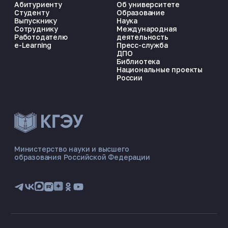
Абитуриенту
Об университете
Студенту
Образование
Выпускнику
Наука
Сотруднику
Международная
Работодателю
деятельность
e-Learning
Пресс-служба
ДПО
Библиотека
Национальные проекты
России
ЭНЕРГОКОД — ПОМОЩНИК КГЭУ
ONLINE ·
Министерство науки и высшего
образования Российской Федерации
🎓 Институты
📋 Приёмная комиссия
🏠 Общежитие
🧮 Баллы и направления