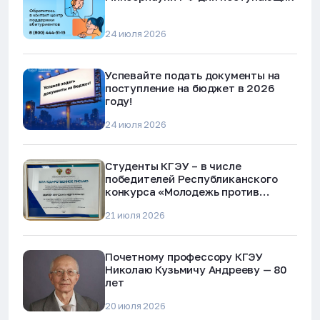
24 июля 2026
Успевайте подать документы на
поступление на бюджет в 2026
году!
24 июля 2026
Студенты КГЭУ – в числе
победителей Республиканского
конкурса «Молодежь против
наркотиков и телефонного
21 июля 2026
мошенничества»
Почетному профессору КГЭУ
Николаю Кузьмичу Андрееву — 80
лет
20 июля 2026