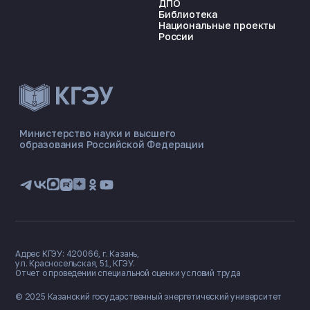
ДПО
Библиотека
Национальные проекты
России
ЭНЕРГОКОД — ПОМОЩНИК КГЭУ
ONLINE ·
Министерство науки и высшего
образования Российской Федерации
🎓 Институты
📋 Приёмная комиссия
🏠 Общежитие
🧮 Баллы и направления
Адрес КГЭУ: 420066, г. Казань,
ул. Красносельская, 51, КГЭУ.
Отчет о проведении специальной оценки условий труда
© 2025 Казанский государственный
энергетический университет