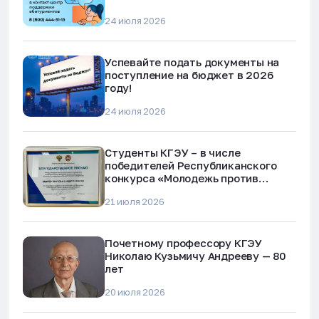
24 июля 2026
Успевайте подать документы на
поступление на бюджет в 2026
году!
24 июля 2026
Студенты КГЭУ – в числе
победителей Республиканского
конкурса «Молодежь против
наркотиков и телефонного
21 июля 2026
мошенничества»
Почетному профессору КГЭУ
Николаю Кузьмичу Андрееву — 80
лет
20 июля 2026