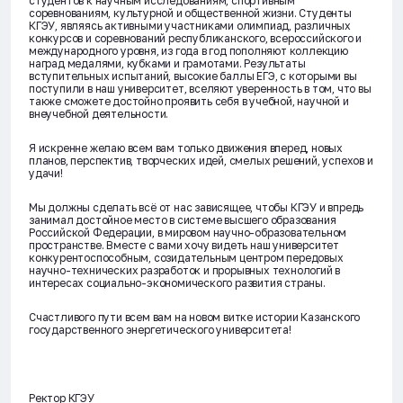
студентов к научным исследованиям, спортивным
соревнованиям, культурной и общественной жизни. Студенты
КГЭУ, являясь активными участниками олимпиад, различных
конкурсов и соревнований республиканского, всероссийского и
международного уровня, из года в год пополняют коллекцию
наград медалями, кубками и грамотами. Результаты
вступительных испытаний, высокие баллы ЕГЭ, с которыми вы
поступили в наш университет, вселяют уверенность в том, что вы
также сможете достойно проявить себя в учебной, научной и
внеучебной деятельности.
Я искренне желаю всем вам только движения вперед, новых
планов, перспектив, творческих идей, смелых решений, успехов и
удачи!
Мы должны сделать всё от нас зависящее, чтобы КГЭУ и впредь
занимал достойное место в системе высшего образования
Российской Федерации, в мировом научно-образовательном
пространстве. Вместе с вами хочу видеть наш университет
конкурентоспособным, созидательным центром передовых
научно-технических разработок и прорывных технологий в
интересах социально-экономического развития страны.
Счастливого пути всем вам на новом витке истории Казанского
государственного энергетического университета!
Ректор КГЭУ