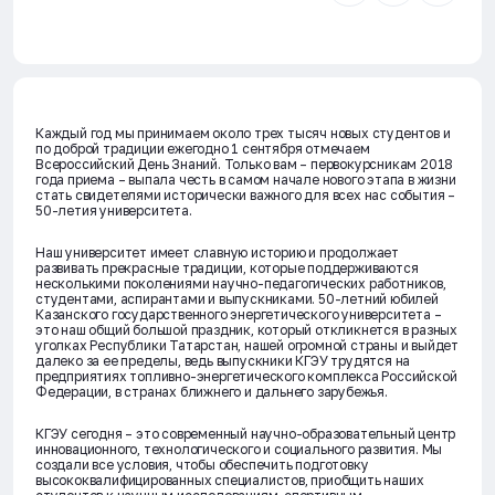
Каждый год мы принимаем около трех тысяч новых студентов и
по доброй традиции ежегодно 1 сентября отмечаем
Всероссийский День Знаний. Только вам – первокурсникам 2018
года приема – выпала честь в самом начале нового этапа в жизни
стать свидетелями исторически важного для всех нас события –
50-летия университета.
Наш университет имеет славную историю и продолжает
развивать прекрасные традиции, которые поддерживаются
несколькими поколениями научно-педагогических работников,
студентами, аспирантами и выпускниками. 50-летний юбилей
Казанского государственного энергетического университета –
это наш общий большой праздник, который откликнется в разных
уголках Республики Татарстан, нашей огромной страны и выйдет
далеко за ее пределы, ведь выпускники КГЭУ трудятся на
предприятиях топливно-энергетического комплекса Российской
Федерации, в странах ближнего и дальнего зарубежья.
КГЭУ сегодня – это современный научно-образовательный центр
инновационного, технологического и социального развития. Мы
создали все условия, чтобы обеспечить подготовку
высококвалифицированных специалистов, приобщить наших