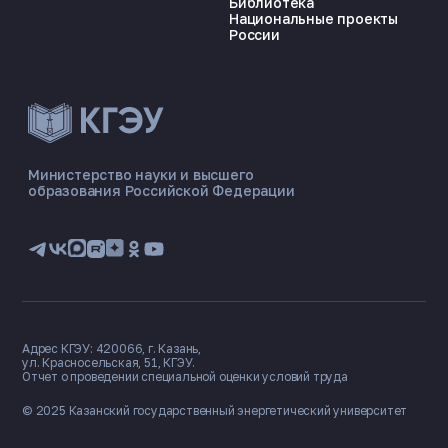
Библиотека
Национальные проекты
России
ЭНЕРГОКОД — ПОМОЩНИК КГЭУ
ONLINE ·
Министерство науки и высшего
образования Российской Федерации
🎓 Институты
📋 Приёмная комиссия
🏠 Общежитие
🧮 Баллы и направления
Адрес КГЭУ: 420066, г. Казань,
ул. Красносельская, 51, КГЭУ.
Отчет о проведении специальной оценки условий труда
© 2025 Казанский государственный
энергетический университет