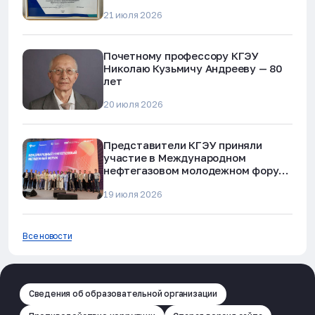
наркотиков и телефонного
21 июля 2026
мошенничества»
Почетному профессору КГЭУ
Николаю Кузьмичу Андрееву — 80
лет
20 июля 2026
Представители КГЭУ приняли
участие в Международном
нефтегазовом молодежном форуме
в Альметьевске
19 июля 2026
Все новости
Сведения об образовательной организации