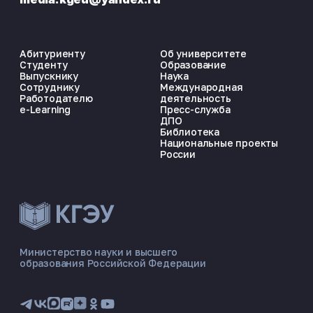
Абитуриенту
Об университете
Студенту
Образование
Выпускнику
Наука
Сотруднику
Международная
Работодателю
деятельность
e-Learning
Пресс-служба
ДПО
Библиотека
Национальные проекты
России
ЭНЕРГОКОД — ПОМОЩНИК КГЭУ
ONLINE ·
Министерство науки и высшего
образования Российской Федерации
🎓 Институты
📋 Приёмная комиссия
🏠 Общежитие
🧮 Баллы и направления