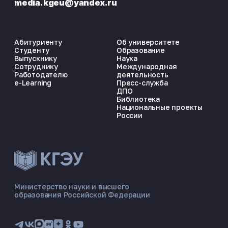
media.kgeu@yandex.ru
Абитуриенту
Об университете
Студенту
Образование
Выпускнику
Наука
Сотруднику
Международная
Работодателю
деятельность
e-Learning
Пресс-служба
ДПО
Библиотека
Национальные проекты
России
ЭНЕРГОКОД — ПОМОЩНИК КГЭУ
ONLINE ·
Министерство науки и высшего
образования Российской Федерации
🎓 Институты
📋 Приёмная комиссия
🏠 Общежитие
🧮 Баллы и направления