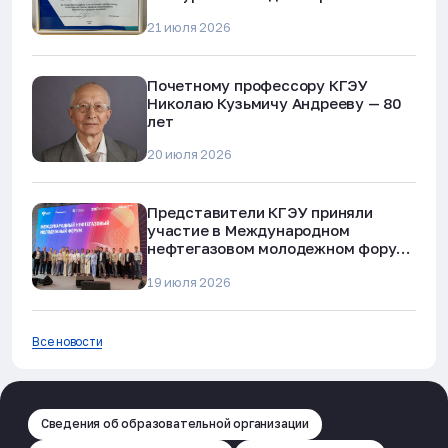
наркотиков и телефонного
21 июля 2026
мошенничества»
Почетному профессору КГЭУ
Николаю Кузьмичу Андрееву — 80
лет
20 июля 2026
Представители КГЭУ приняли
участие в Международном
нефтегазовом молодежном форуме
в Альметьевске
19 июля 2026
Все новости
Сведения об образовательной организации