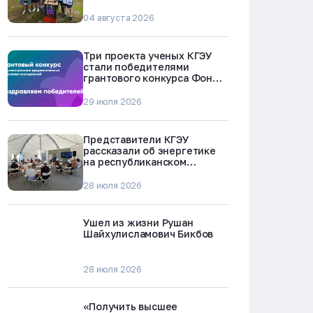
БРЕСТ-300 в Северске
04 августа 2026
Три проекта ученых КГЭУ
стали победителями
грантового конкурса Фонда
науки и технологий
Республики Татарстан
29 июля 2026
Представители КГЭУ
рассказали об энергетике
на республиканском
молодежном форуме
«Профессии будущего»
28 июля 2026
Ушел из жизни Рушан
Шайхулисламович Бикбов
28 июля 2026
«Получить высшее