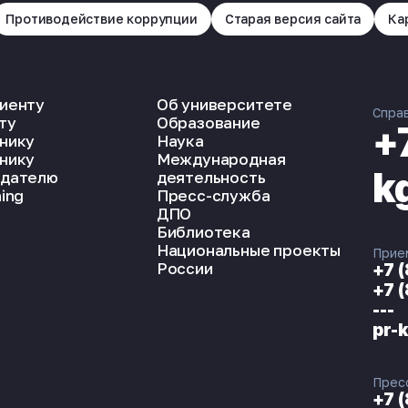
Противодействие коррупции
Старая версия сайта
Ка
иенту
Об университете
Спра
ту
Образование
+
нику
Наука
нику
Международная
k
дателю
деятельность
ing
Пресс-служба
ДПО
Библиотека
Национальные проекты
Прие
России
+7 
+7 
---
pr-
Прес
+7 