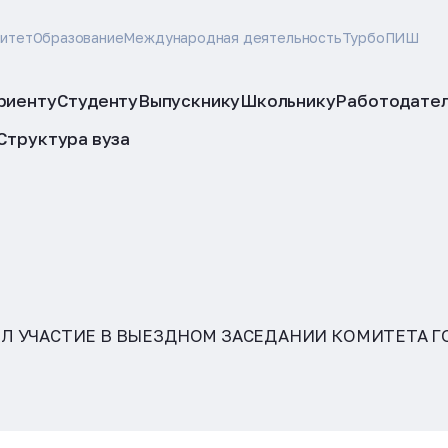
ситет
Образование
Международная деятельность
ТурбоПИШ
риенту
Студенту
Выпускнику
Школьнику
Работодате
Структура вуза
Л УЧАСТИЕ В ВЫЕЗДНОМ ЗАСЕДАНИИ КОМИТЕТА Г