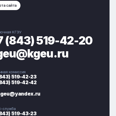
рта сайта
вочная КГЭУ
7 (843) 519-42-20
geu@kgeu.ru
мная комиссия
(843) 519-42-23
(843) 519-42-42
ЭНЕРГОКОД — ПОМОЩНИК КГЭУ
ONLINE ·
kgeu@yandex.ru
🎓 Институты
📋 Приёмная комиссия
с-служба
🏠 Общежитие
🧮 Баллы и направления
(843) 519-43-23