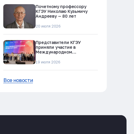
Почетному профессору
КГЭУ Николаю Кузьмичу
Андрееву — 80 лет
20 июля 2026
Представители КГЭУ
приняли участие в
Международном
нефтегазовом молодежном
форуме в Альметьевске
19 июля 2026
Все новости