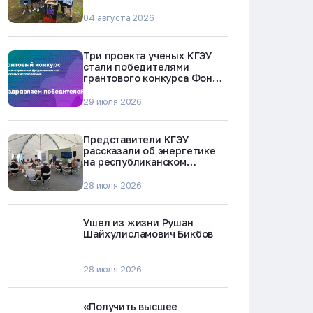
БРЕСТ-300 в Северске
04 августа 2026
Три проекта ученых КГЭУ
стали победителями
грантового конкурса Фонда
науки и технологий
Республики Татарстан
29 июля 2026
Представители КГЭУ
рассказали об энергетике
на республиканском
молодежном форуме
«Профессии будущего»
28 июля 2026
Ушел из жизни Рушан
Шайхулисламович Бикбов
28 июля 2026
«Получить высшее