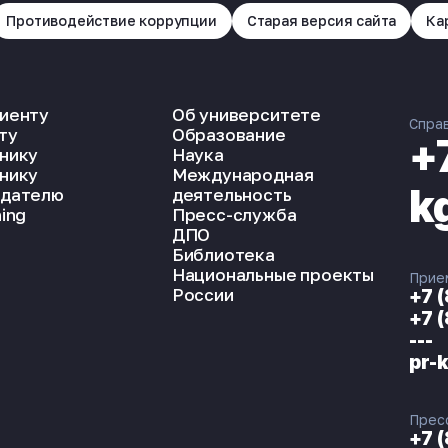
Противодействие коррупции
Старая версия сайта
Ка
иенту
Об университете
Спра
ту
Образование
+
нику
Наука
нику
Международная
k
дателю
деятельность
ing
Пресс-служба
ДПО
Библиотека
Национальные проекты
Прие
России
+7 
+7 
---
pr-
Прес
+7 