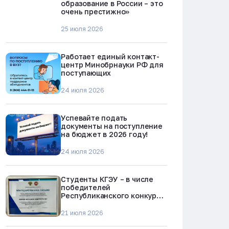
образование в России – это
очень престижно»
25 июля 2026
Работает единый контакт-
центр Минобрнауки РФ для
поступающих
24 июля 2026
Успевайте подать
документы на поступление
на бюджет в 2026 году!
24 июля 2026
Студенты КГЭУ – в числе
победителей
Республиканского конкурса
«Молодежь против
наркотиков и телефонного
21 июля 2026
мошенничества»