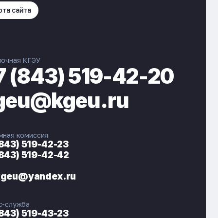
рта сайта
вочная КГЭУ
7 (843) 519-42-20
geu@kgeu.ru
мная комиссия
(843) 519-42-23
(843) 519-42-42
ЭНЕРГОКОД — ПОМОЩНИК КГЭУ
ONLINE ·
kgeu@yandex.ru
🎓 Институты
📋 Приёмная комиссия
с-служба
🏠 Общежитие
🧮 Баллы и направления
(843) 519-43-23