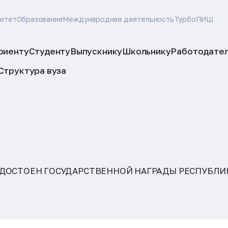
ситет
Образование
Международная деятельность
ТурбоПИШ
риенту
Студенту
Выпускнику
Школьнику
Работодате
Структура вуза
УДОСТОЕН ГОСУДАРСТВЕННОЙ НАГРАДЫ РЕСПУБЛИ