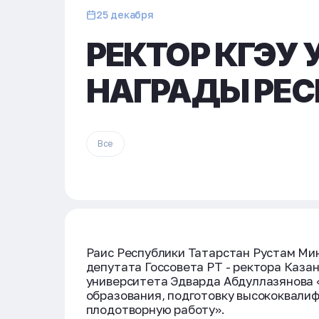
25 декабря
РЕКТОР КГЭУ
НАГРАДЫ РЕС
Все
Раис Республики Татарстан Рустам Ми
депутата Госсовета РТ - ректора Каза
университета Эдварда Абдуллазянова «
образования, подготовку высококвали
плодотворную работу».