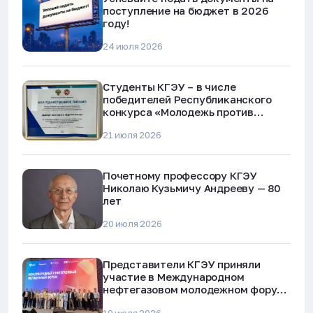
поступление на бюджет в 2026
году!
24 июля 2026
Студенты КГЭУ – в числе
победителей Республиканского
конкурса «Молодежь против
наркотиков и телефонного
21 июля 2026
мошенничества»
Почетному профессору КГЭУ
Николаю Кузьмичу Андрееву — 80
лет
20 июля 2026
Представители КГЭУ приняли
участие в Международном
нефтегазовом молодежном форуме
в Альметьевске
19 июля 2026