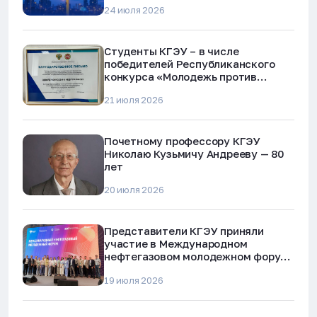
24 июля 2026
Студенты КГЭУ – в числе
победителей Республиканского
конкурса «Молодежь против
наркотиков и телефонного
21 июля 2026
мошенничества»
Почетному профессору КГЭУ
Николаю Кузьмичу Андрееву — 80
лет
20 июля 2026
Представители КГЭУ приняли
участие в Международном
нефтегазовом молодежном форуме
в Альметьевске
19 июля 2026