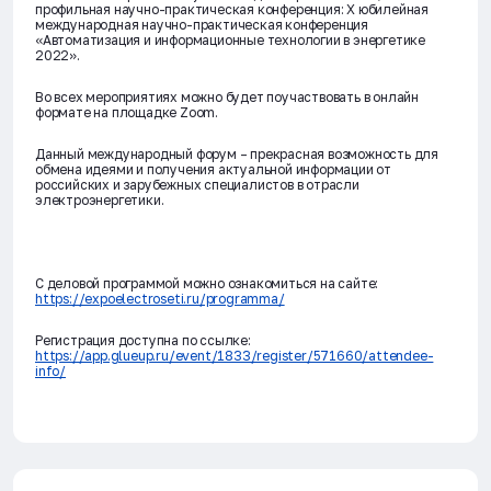
профильная научно-практическая конференция: X юбилейная
международная научно-практическая конференция
«Автоматизация и информационные технологии в энергетике
2022».
Во всех мероприятиях можно будет поучаствовать в онлайн
формате на площадке Zoom.
Данный международный форум – прекрасная возможность для
обмена идеями и получения актуальной информации от
российских и зарубежных специалистов в отрасли
электроэнергетики.
С деловой программой можно ознакомиться на сайте:
https://expoelectroseti.ru/programma/
Регистрация доступна по ссылке:
https://app.glueup.ru/event/1833/register/571660/attendee-
info/