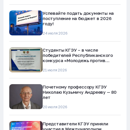
Успевайте подать документы на
поступление на бюджет в 2026
году!
24 июля 2026
Студенты КГЭУ – в числе
победителей Республиканского
конкурса «Молодежь против
наркотиков и телефонного
21 июля 2026
мошенничества»
Почетному профессору КГЭУ
Николаю Кузьмичу Андрееву — 80
лет
20 июля 2026
Представители КГЭУ приняли
участие в Международном