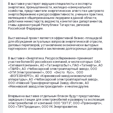
В выставке участвуют ведущие специалисты и эксперты
энергетики, промышленности, жилищно-коммунального
хозяйства, представители энергетических агентств и центров по
энергосбережению и ресурсоэффективности, ученые и практики,
являющиеся общепризнанными лидерами в данной области,
работники министерств, ведомств, комитетов и департаментов,
главы администраций Республики Татарстан, регионов
Российской Федерации.
Выставочный проект является эффективной бизнес-площадкой
для обсуждения актуальных вопросов энергетической отрасли,
деловых переговоров, установлению экономически выгодных
партнерских отношений и заключению долгосрочных договоров.
В выставке «Энергетика. Ресурсосбережение» принимает
участие более 80 российских компаний, в числе которых: ОАО
«Сетевая Компания», АО «Татэнергосбыт», ПАО «Татнефть», АО
«ТАИФ», АО «Чебоксарский электроаппартный завод», ООО
«ЭТИ Электроэлемент», ООО «Энсто Рус», ООО
«ВОГЕЗЭНЕРГО», АО «Кореневский завод низковольтной
аппаратуры», АО «Чебоксарский электроаппаратный завод»,
ООО «Невский Трансформаторный Завод «Волхов», АО
«Михневский завод электроизделий» и многие другие.
Впервые на выставке отдельным блоком будут представлены
зарядные станции для электромобилей и развернута экспозиция
электромобилей от компаний: ООО "ЗЭТЗ", ООО «Промэнерго»,
ООО «ТАЧ Продакшн», ООО УК Энергоразвитие.