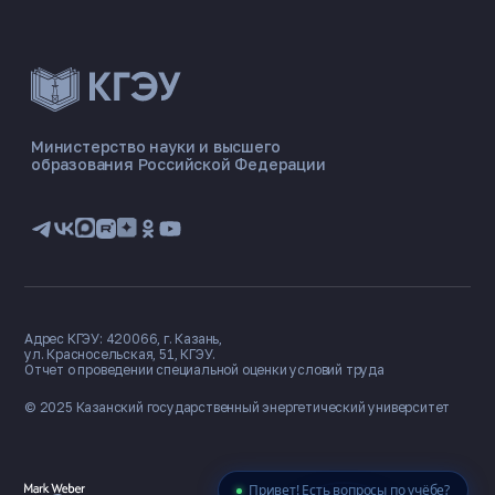
ЭНЕРГОКОД — ПОМОЩНИК КГЭУ
ONLINE ·
Министерство науки и высшего
образования Российской Федерации
🎓 Институты
📋 Приёмная комиссия
🏠 Общежитие
🧮 Баллы и направления
Адрес КГЭУ: 420066, г. Казань,
ул. Красносельская, 51, КГЭУ.
Отчет о проведении специальной оценки условий труда
© 2025 Казанский государственный
энергетический университет
Привет! Есть вопросы по учёбе?