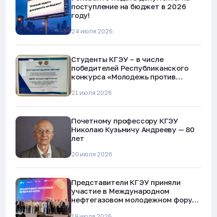
поступление на бюджет в 2026
году!
24 июля 2026
Студенты КГЭУ – в числе
победителей Республиканского
конкурса «Молодежь против
наркотиков и телефонного
21 июля 2026
мошенничества»
Почетному профессору КГЭУ
Николаю Кузьмичу Андрееву — 80
лет
20 июля 2026
Представители КГЭУ приняли
участие в Международном
нефтегазовом молодежном форуме
в Альметьевске
19 июля 2026