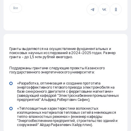
Все
Гранты выделяются на осуществление фундаментальных и
поисковых научных исследований в 2024–2025 годах. Размер
гранта – до 1,5 млн рублей ежегодно.
Поддержаны грантами следующие проекты Казанского
государственного энергетического университета:
«Разработка, оптимизация и создание прототипа
энергоэффективного тягового привода электромобиля на
базе синхронного двигателя с ферритовыми магнитами»
(заведующий кафедрой "Электроснабжение промышленных
предприятий" Альфред Робертович Сафин);
«Теплозащитные характеристики волокнистых
изоляционных материалов тепловых сетей в меняющихся
тепло-влажностных режимах» (инженер кафедры
"Энергообеспечение предприятий, строительство зданий и
сооружений" Айдар Рафаэлевич Хайруллин).