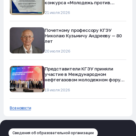
конкурса «Молодежь против
наркотиков и телефонного
21 июля 2026
мошенничества»
Почетному профессору КГЭУ
Николаю Кузьмичу Андрееву — 80
лет
20 июля 2026
Представители КГЭУ приняли
участие в Международном
нефтегазовом молодежном форуме
в Альметьевске
19 июля 2026
Все новости
Сведения об образовательной организации