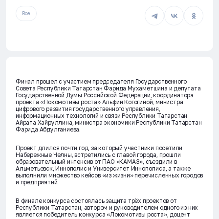
Все
Финал прошел c участием председателя Государственного
Совета Республики Татарстан Фарида Мухаметшина и депутата
Государственной Думы Российской Федерации, координатора
проекта «Локомотивы роста» Альфии Когогиной, министра
цифрового развития государственного управления,
информационных технологий и связи Республики Татарстан
Айрата Хайруллина, министра экономики Республики Татарстан
Фарида Абдулганиева.
Проект длился почти год, за который участники посетили
Набережные Челны, встретились с главой города, прошли
образовательный интенсив от ПАО «КАМАЗ», съездили в
Альметьевск, Иннополис и Университет Иннополиса, а также
выполнили множество кейсов «из жизни» перечисленных городов
и предприятий.
В финале конкурса состоялась защита трёх проектов от
Республики Татарстан, автором и руководителем одного из них
является победитель конкурса «Локомотивы роста», доцент