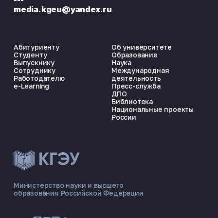
---
media.kgeu@yandex.ru
Абитуриенту
Об университете
Студенту
Образование
Выпускнику
Наука
Сотруднику
Международная
Работодателю
деятельность
e-Learning
Пресс-служба
ДПО
Библиотека
Национальные проекты
России
ЭНЕРГОКОД — ПОМОЩНИК КГЭУ
ONLINE ·
Министерство науки и высшего
образования Российской Федерации
🎓 Институты
📋 Приёмная комиссия
🏠 Общежитие
🧮 Баллы и направления