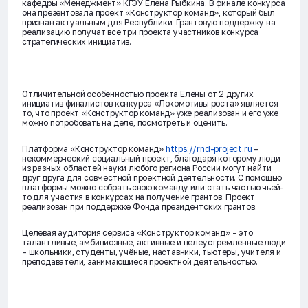
кафедры «Менеджмент» КГЭУ Елена Рыбкина. В финале конкурса
она презентовала проект «Конструктор команд», который был
признан актуальным для Республики. Грантовую поддержку на
реализацию получат все три проекта участников конкурса
стратегических инициатив.
Отличительной особенностью проекта Елены от 2 других
инициатив финалистов конкурса «Локомотивы роста» является
то, что проект «Конструктор команд» уже реализован и его уже
можно попробовать на деле, посмотреть и оценить.
Платформа «Конструктор команд»
https://rnd-project.ru
–
некоммерческий социальный проект, благодаря которому люди
из разных областей науки любого региона России могут найти
друг друга для совместной проектной деятельности. С помощью
платформы можно собрать свою команду или стать частью чьей-
то для участия в конкурсах на получение грантов. Проект
реализован при поддержке Фонда президентских грантов.
Целевая аудитория сервиса «Конструктор команд» – это
талантливые, амбициозные, активные и целеустремленные люди
– школьники, студенты, учёные, наставники, тьютеры, учителя и
преподаватели, занимающиеся проектной деятельностью.