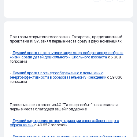
По итогам открытого голосования Татарстан, представленный
проектами КГЭУ, занял первые места сразу в двух номинациях:
-
Лучший проект по популяризации энергосберегающего образа
жизни среди детей дошкольного и школьного возраста
с 5 388
голосами.
-
Лучший проект по энергосбережению и повышению
энергоэффективности в образовательном учреждении
с 19 036
голосами.
Проекты наших коллег из АО "Татэнергосбыт" также заняли
первые места благодаря вашей поддержке:
-
Лучший видеоролик по популяризации энергосберегающего
образа жизни
с 49 657 голосами.
-
Лучшая серия плакатов по популяризации энергосберегающего