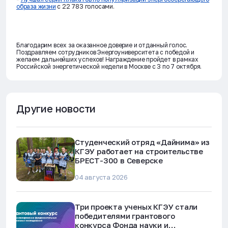
образа жизни
с 22 783 голосами.
Благодарим всех за оказанное доверие и отданный голос.
Поздравляем сотрудников Энергоуниверситета с победой и
желаем дальнейших успехов! Награждение пройдет в рамках
Российской энергетической недели в Москве с 3 по 7 октября.
Другие новости
Студенческий отряд «Дайнима» из
КГЭУ работает на строительстве
БРЕСТ-300 в Северске
04 августа 2026
Три проекта ученых КГЭУ стали
победителями грантового
конкурса Фонда науки и