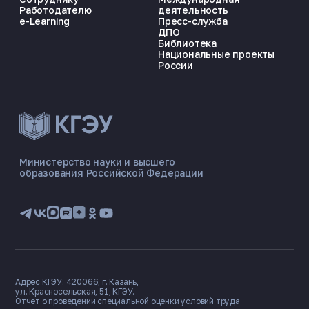
Работодателю
деятельность
e-Learning
Пресс-служба
ДПО
Библиотека
Национальные проекты
России
ЭНЕРГОКОД — ПОМОЩНИК КГЭУ
ONLINE ·
Министерство науки и высшего
образования Российской Федерации
🎓 Институты
📋 Приёмная комиссия
🏠 Общежитие
🧮 Баллы и направления
Адрес КГЭУ: 420066, г. Казань,
ул. Красносельская, 51, КГЭУ.
Отчет о проведении специальной оценки условий труда