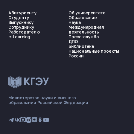
Абитуриенту
Об университете
Студенту
Образование
Выпускнику
Наука
Сотруднику
Международная
Работодателю
деятельность
e-Learning
Пресс-служба
ДПО
Библиотека
Национальные проекты
России
ЭНЕРГОКОД — ПОМОЩНИК КГЭУ
ONLINE ·
Министерство науки и высшего
образования Российской Федерации
🎓 Институты
📋 Приёмная комиссия
🏠 Общежитие
🧮 Баллы и направления