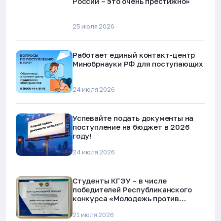
России – это очень престижно»
25 июля 2026
Работает единый контакт-центр
Минобрнауки РФ для поступающих
24 июля 2026
Успевайте подать документы на
поступление на бюджет в 2026
году!
24 июля 2026
Студенты КГЭУ – в числе
победителей Республиканского
конкурса «Молодежь против
наркотиков и телефонного
21 июля 2026
мошенничества»