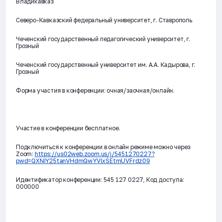
Владикавказ
Северо-Кавказский федеральный университет, г. Ставрополь
Чеченский государственный педагогический университет, г.
Грозный
Чеченский государственный университет им. А.А. Кадырова, г.
Грозный
Форма участия в конференции: очная/заочная/онлайн.
Участие в конференции бесплатное.
Подключиться к конференции в онлайн режиме можно через
Zoom:
https://us02web.zoom.us/j/5451270227?
pwd=QXNIY25tanVHdmQwYVlxSEtmUVFrdz09
Идентификатор конференции: 545 127 0227, Код доступа:
000000