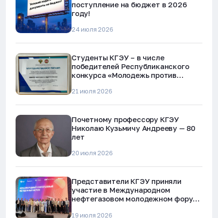
поступление на бюджет в 2026
году!
24 июля 2026
Студенты КГЭУ – в числе
победителей Республиканского
конкурса «Молодежь против
наркотиков и телефонного
21 июля 2026
мошенничества»
Почетному профессору КГЭУ
Николаю Кузьмичу Андрееву — 80
лет
20 июля 2026
Представители КГЭУ приняли
участие в Международном
нефтегазовом молодежном форуме
в Альметьевске
19 июля 2026