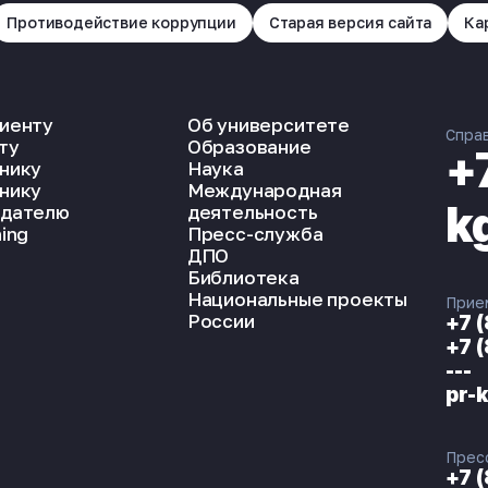
Противодействие коррупции
Старая версия сайта
Ка
иенту
Об университете
Спра
ту
Образование
+
нику
Наука
нику
Международная
k
дателю
деятельность
ing
Пресс-служба
ДПО
Библиотека
Национальные проекты
Прие
России
+7 
+7 
---
pr-
Прес
+7 