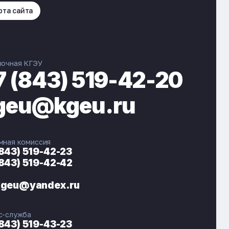
рта сайта
вочная КГЭУ
7 (843) 519-42-20
geu@kgeu.ru
мная комиссия
(843) 519-42-23
(843) 519-42-42
ЭНЕРГОКОД — ПОМОЩНИК КГЭУ
ONLINE ·
kgeu@yandex.ru
🎓 Институты
📋 Приёмная комиссия
с-служба
🏠 Общежитие
🧮 Баллы и направления
(843) 519-43-23