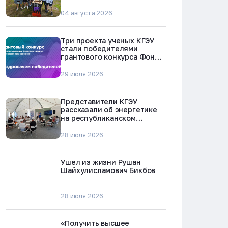
БРЕСТ-300 в Северске
04 августа 2026
Три проекта ученых КГЭУ
стали победителями
грантового конкурса Фонда
науки и технологий
Республики Татарстан
29 июля 2026
Представители КГЭУ
рассказали об энергетике
на республиканском
молодежном форуме
«Профессии будущего»
28 июля 2026
Ушел из жизни Рушан
Шайхулисламович Бикбов
28 июля 2026
«Получить высшее