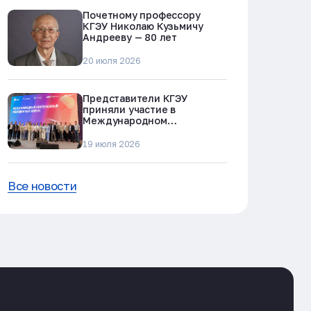
Почетному профессору
КГЭУ Николаю Кузьмичу
Андрееву — 80 лет
20 июля 2026
Представители КГЭУ
приняли участие в
Международном
нефтегазовом молодежном
форуме в Альметьевске
19 июля 2026
Все новости