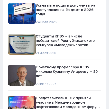
Успевайте подать документы на
поступление на бюджет в 2026
году!
24 июля 2026
Студенты КГЭУ – в числе
победителей Республиканского
конкурса «Молодежь против
наркотиков и телефонного
21 июля 2026
мошенничества»
Почетному профессору КГЭУ
Николаю Кузьмичу Андрееву — 80
лет
20 июля 2026
Представители КГЭУ приняли
участие в Международном
нефтегазовом молодежном форуме