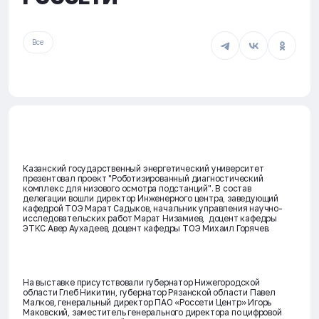
Все
Казанский государственный энергетический университет
презентовал проект "Роботизированный диагностический
комплекс для низового осмотра подстанций". В состав
делегации вошли директор Инженерного центра, заведующий
кафедрой ТОЭ Марат Садыков, начальник управления научно-
исследовательских работ Марат Низамиев, доцент кафедры
ЭТКС Авер Аухадеев, доцент кафедры ТОЭ Михаил Горячев.
На выставке присутствовали губернатор Нижегородской
области Глеб Никитин, губернатор Рязанской области Павел
Малков, генеральный директор ПАО «Россети Центр» Игорь
Маковский, заместитель генерального директора по цифровой